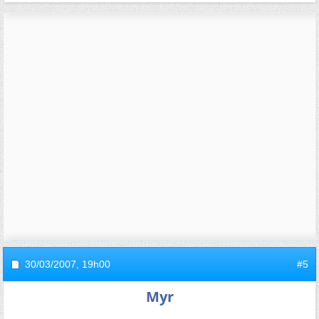
30/03/2007,
19h00
#5
Myr