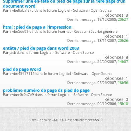
Supprimer une en-tête ou pied de page sur la 1ère page d'un
document word
Par invite9abafe75 dans le forum Logiciel - Software - Open Source
Réponses:
8
Dernier message:
18/12/2008,
20h27
html : pied de page a l'impression
Par invite5ee91fe7 dans le forum Internet - Réseau - Sécurité générale
Réponses:
1
Dernier message:
13/11/2007,
20h26
entête / pied de page dans word 2003
Par Jack dans le forum Logiciel - Software - Open Source
Réponses:
8
Dernier message:
26/09/2007,
14h07
pied de page Word
Par invite43117115 dans le forum Logiciel - Software - Open Source
Réponses:
1
Dernier message:
05/06/2007,
18h56
problème numéro de page ds pied de page
Par invitec0c0a7e9 dans le forum Logiciel - Software - Open Source
Réponses:
0
Dernier message:
09/10/2006,
15h18
Fuseau horaire GMT +1. Il est actuellement
05h10
.