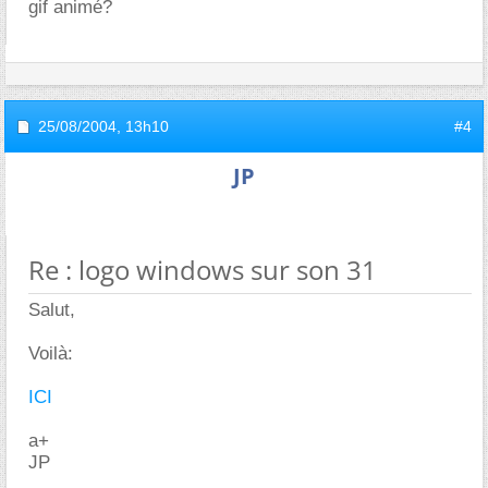
gif animé?
25/08/2004,
13h10
#4
JP
Re : logo windows sur son 31
Salut,
Voilà:
ICI
a+
JP