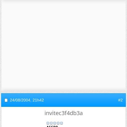
24/08/2004,
21h42
#2
invitec3f4db3a