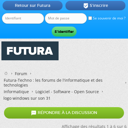
Retour sur Futura
S'inscrire

Se souvenir de moi ?
Forum
Futura-Techno : les forums de l'informatique et des
technologies
Informatique
Logiciel - Software - Open Source
logo windows sur son 31

RÉPONDRE À LA DISCUSSION
Affichage des résultats 1 à 6 sur 6