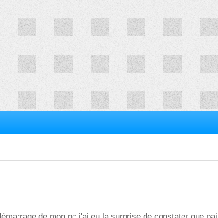
démarrage de mon pc j'ai eu la surprise de constater que pai