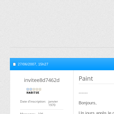
27/06/2007,
15h27
Paint
invitee8d7462d
------
Date d'inscription
janvier
Bonjours,
1970
Un jours après le 
Messages
106