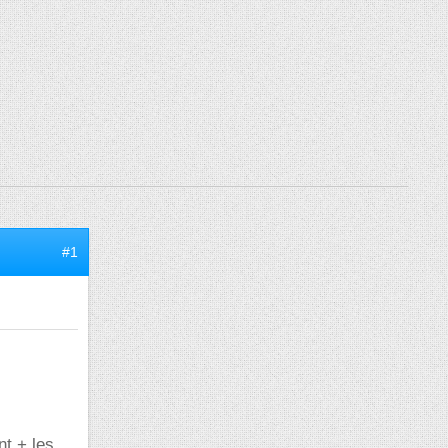
#1
nt + les