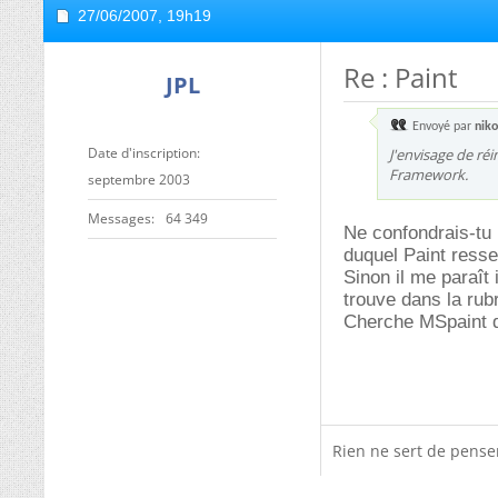
27/06/2007,
19h19
Re : Paint
JPL
Envoyé par
nik
Date d'inscription
J'envisage de réi
Framework.
septembre 2003
Messages
64 349
Ne confondrais-tu 
duquel Paint resse
Sinon il me paraît 
trouve dans la rub
Cherche MSpaint 
Rien ne sert de penser,