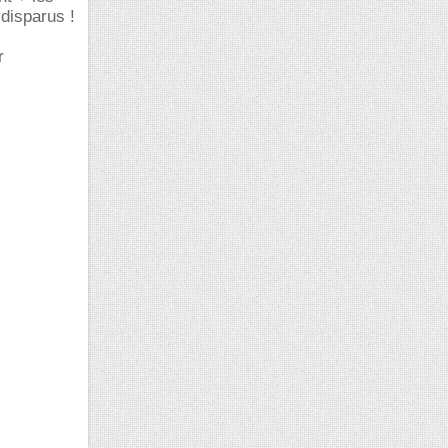
 disparus !
r