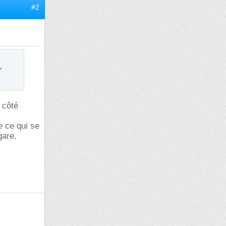
#2
T
 côté
de ce qui se
gare.