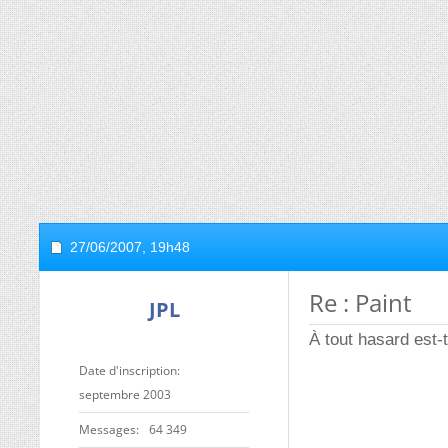
27/06/2007,
19h48
Re : Paint
JPL
À tout hasard est-
Date d'inscription
septembre 2003
Messages
64 349