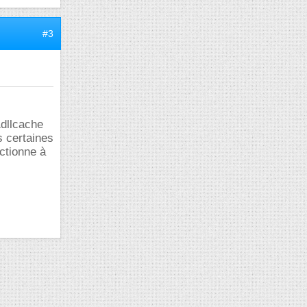
#3
\dllcache
s certaines
nctionne à