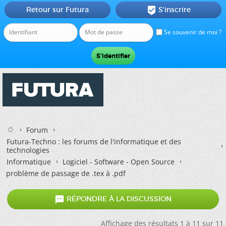
Retour sur Futura
S'inscrire

Se souvenir de moi ?
Forum
Futura-Techno : les forums de l'informatique et des
technologies
Informatique
Logiciel - Software - Open Source
problème de passage de .tex à .pdf

RÉPONDRE À LA DISCUSSION
Affichage des résultats 1 à 11 sur 11