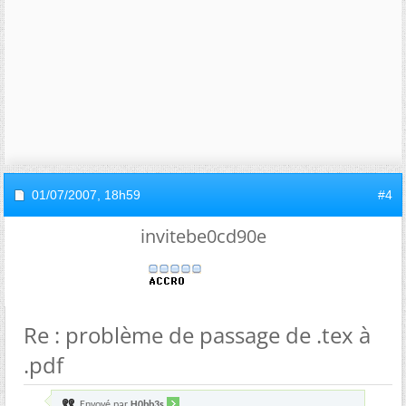
01/07/2007,
18h59
#4
invitebe0cd90e
Re : problème de passage de .tex à
.pdf
Envoyé par
H0bb3s