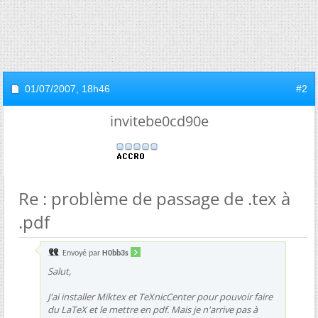
01/07/2007,
18h46
#2
invitebe0cd90e
Re : problème de passage de .tex à
.pdf
Envoyé par
H0bb3s
Salut,
J'ai installer Miktex et TeXnicCenter pour pouvoir faire
du LaTeX et le mettre en pdf. Mais je n'arrive pas à