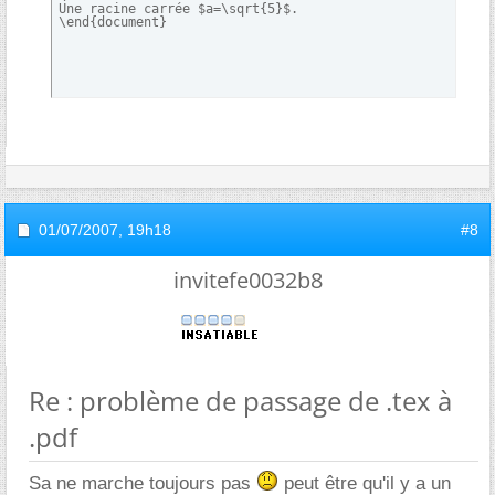
Une racine carrée $a=\sqrt{5}$.

\end{document}
01/07/2007,
19h18
#8
invitefe0032b8
Re : problème de passage de .tex à
.pdf
Sa ne marche toujours pas
peut être qu'il y a un