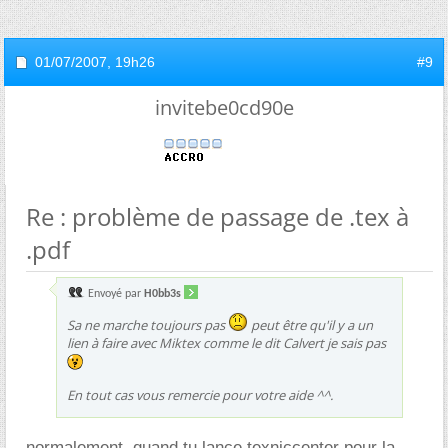
01/07/2007,
19h26
#9
invitebe0cd90e
Re : problème de passage de .tex à
.pdf
Envoyé par
H0bb3s
Sa ne marche toujours pas
peut être qu'il y a un
lien à faire avec Miktex comme le dit Calvert je sais pas
En tout cas vous remercie pour votre aide ^^.
normalement, quand tu lance texniccenter pour la