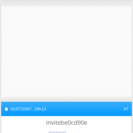
01/07/2007,
19h13
#7
invitebe0cd90e