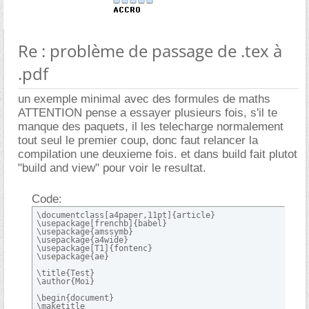
Re : problème de passage de .tex à
.pdf
un exemple minimal avec des formules de maths
ATTENTION pense a essayer plusieurs fois, s'il te
manque des paquets, il les telecharge normalement
tout seul le premier coup, donc faut relancer la
compilation une deuxieme fois. et dans build fait plutot
"build and view" pour voir le resultat.
Code:
\documentclass[a4paper,11pt]{article}

\usepackage[frenchb]{babel}

\usepackage{amssymb}

\usepackage{a4wide}

\usepackage[T1]{fontenc}

\usepackage{ae}

\title{Test}

\author{Moi}

\begin{document}

\maketitle
