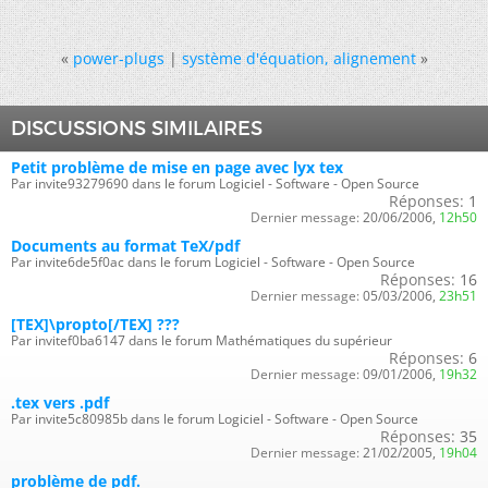
«
power-plugs
|
système d'équation, alignement
»
DISCUSSIONS SIMILAIRES
Petit problème de mise en page avec lyx tex
Par invite93279690 dans le forum Logiciel - Software - Open Source
Réponses:
1
Dernier message:
20/06/2006,
12h50
Documents au format TeX/pdf
Par invite6de5f0ac dans le forum Logiciel - Software - Open Source
Réponses:
16
Dernier message:
05/03/2006,
23h51
[TEX]\propto[/TEX] ???
Par invitef0ba6147 dans le forum Mathématiques du supérieur
Réponses:
6
Dernier message:
09/01/2006,
19h32
.tex vers .pdf
Par invite5c80985b dans le forum Logiciel - Software - Open Source
Réponses:
35
Dernier message:
21/02/2005,
19h04
problème de pdf.