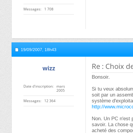
Messages
1 708
19/09/2007,
18h43
Re : Choix d
wizz
Bonsoir.
Date d'inscription
mars
Si tu veux absolum
2005
soit par un assemb
système d'exploita
Messages
12 364
http://www.micro
Non. Un PC n'est p
savoir. La chose qu
acheté des composa