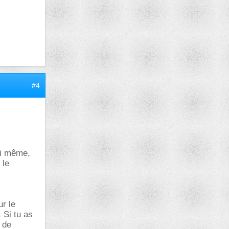
#4
toi même,
 le
r le
 Si tu as
 de