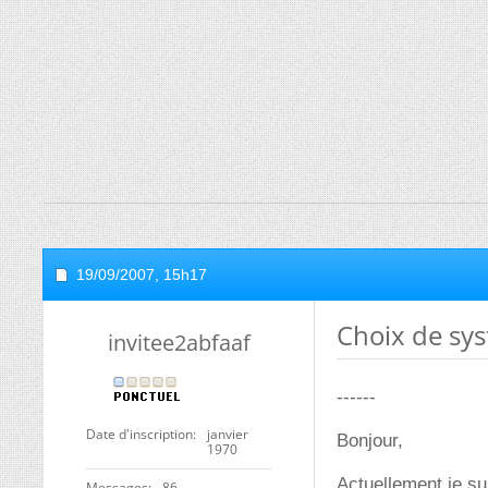
19/09/2007,
15h17
Choix de sy
invitee2abfaaf
------
Date d'inscription
janvier
Bonjour,
1970
Actuellement je su
Messages
86