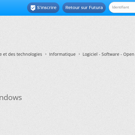
S'inscrire
Retour sur Futura

e et des technologies
Informatique
Logiciel - Software - Ope
indows