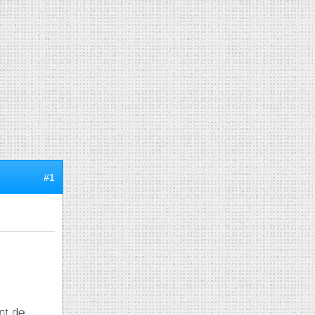
#1
nt de