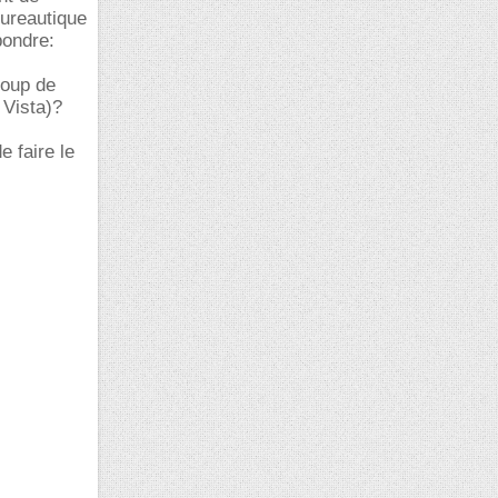
bureautique
pondre:
coup de
 Vista)?
e faire le