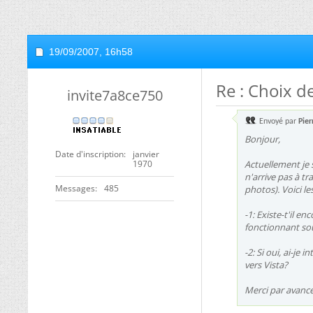
19/09/2007,
16h58
Re : Choix d
invite7a8ce750
Envoyé par
Pier
Bonjour,
Date d'inscription
janvier
1970
Actuellement je s
n'arrive pas à t
Messages
485
photos). Voici le
-1: Existe-t'il 
fonctionnant sous
-2: Si oui, ai-je 
vers Vista?
Merci par avanc