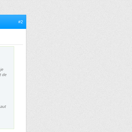
#2
je
t de
saut