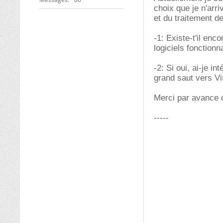
choix que je n'arr
et du traitement de
-1: Existe-t'il e
logiciels fonctionn
-2: Si oui, ai-je i
grand saut vers Vi
Merci par avance 
-----