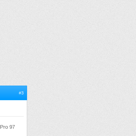
#3
 Pro 97