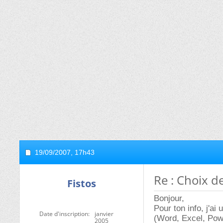
19/09/2007,
17h43
Re : Choix d
Fistos
Bonjour,
Pour ton info, j'ai
Date d'inscription
janvier
(Word, Excel, Powe
2005