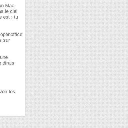
 un Mac.
s le ciel
 est : tu
 (openoffice
s sur
 une
 dirais
voir les