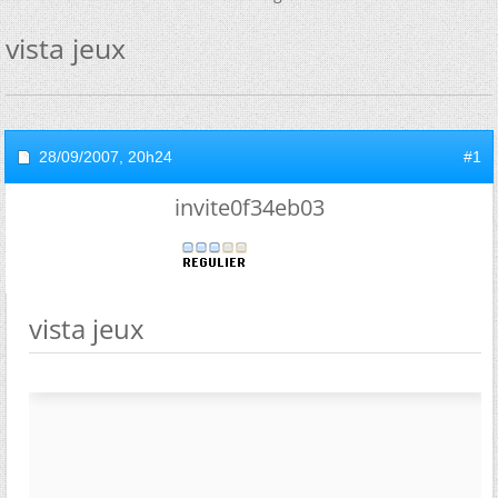
vista jeux
28/09/2007,
20h24
#1
invite0f34eb03
vista jeux