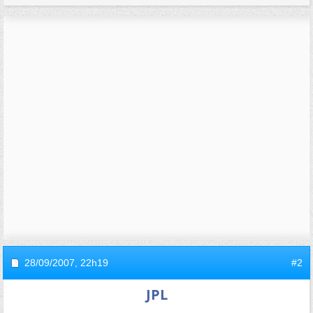
28/09/2007,
22h19
#2
JPL