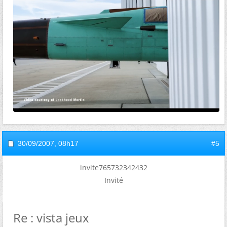
30/09/2007,
08h17
#5
invite765732342432
Invité
Re : vista jeux