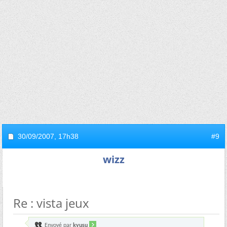
30/09/2007,
17h38
#9
wizz
Re : vista jeux
Envoyé par
kyusu