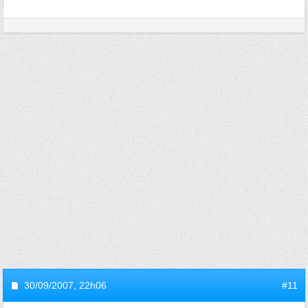
30/09/2007,
22h06
#11