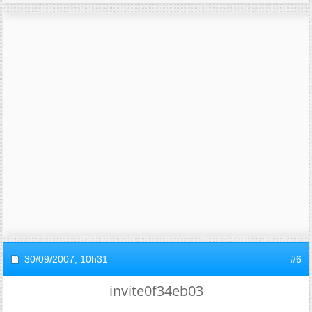
30/09/2007,
10h31
#6
invite0f34eb03