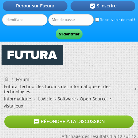
Retour sur Futura
S'inscrire

Se souvenir de moi ?
Forum
Futura-Techno : les forums de l'informatique et des
technologies
Informatique
Logiciel - Software - Open Source
vista jeux

RÉPONDRE À LA DISCUSSION
Affichage des résultats 1 à 12 sur 12