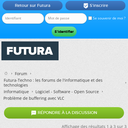
Retour sur Futura
S'inscrire

Se souvenir de moi ?
Forum
Futura-Techno : les forums de l'informatique et des
technologies
Informatique
Logiciel - Software - Open Source
Problème de buffering avec VLC

RÉPONDRE À LA DISCUSSION
Affichage des résultats 1 à 3 sur 3