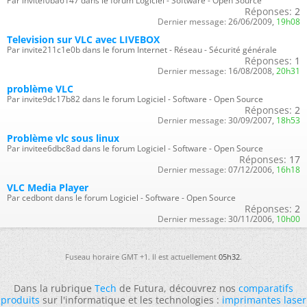
Par invitef0ba6147 dans le forum Logiciel - Software - Open Source
Réponses:
2
Dernier message:
26/06/2009,
19h08
Television sur VLC avec LIVEBOX
Par invite211c1e0b dans le forum Internet - Réseau - Sécurité générale
Réponses:
1
Dernier message:
16/08/2008,
20h31
problème VLC
Par invite9dc17b82 dans le forum Logiciel - Software - Open Source
Réponses:
2
Dernier message:
30/09/2007,
18h53
Problème vlc sous linux
Par invitee6dbc8ad dans le forum Logiciel - Software - Open Source
Réponses:
17
Dernier message:
07/12/2006,
16h18
VLC Media Player
Par cedbont dans le forum Logiciel - Software - Open Source
Réponses:
2
Dernier message:
30/11/2006,
10h00
Fuseau horaire GMT +1. Il est actuellement
05h32
.
Dans la rubrique
Tech
de Futura, découvrez nos
comparatifs
produits
sur l'informatique et les technologies :
imprimantes laser