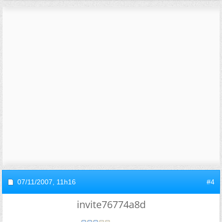
07/11/2007,
11h16
#4
invite76774a8d