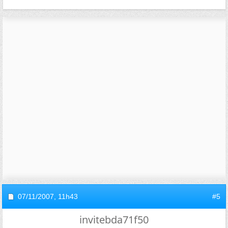
07/11/2007,
11h43
#5
invitebda71f50