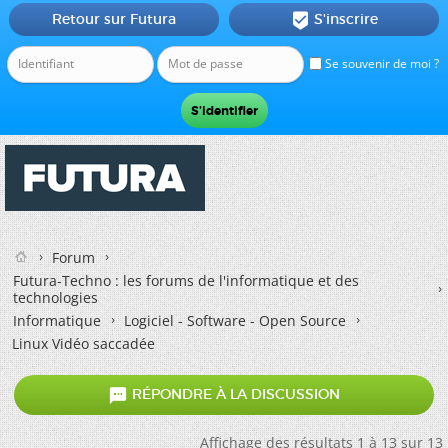
Retour sur Futura
S'inscrire

Se souvenir de moi ?
Forum
Futura-Techno : les forums de l'informatique et des
technologies
Informatique
Logiciel - Software - Open Source
Linux Vidéo saccadée

RÉPONDRE À LA DISCUSSION
Affichage des résultats 1 à 13 sur 13