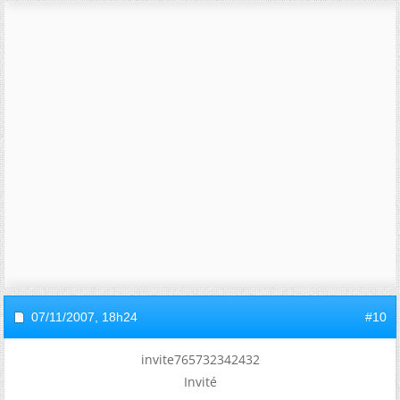
07/11/2007,
18h24
#10
invite765732342432
Invité