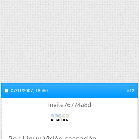
07/11/2007,
18h50
#12
invite76774a8d
Re : Linux Vidéo saccadée