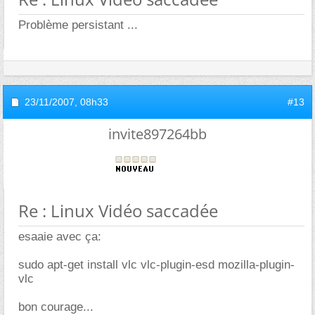
Problème persistant ...
23/11/2007,
08h33
#13
invite897264bb
Re : Linux Vidéo saccadée
esaaie avec ça:
sudo apt-get install vlc vlc-plugin-esd mozilla-plugin-
vlc
bon courage...