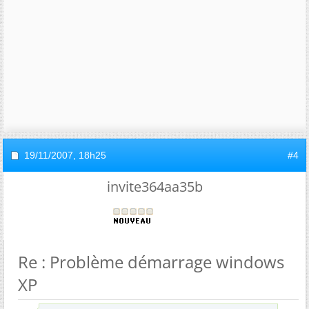
19/11/2007,
18h25
#4
invite364aa35b
Re : Problème démarrage windows
XP