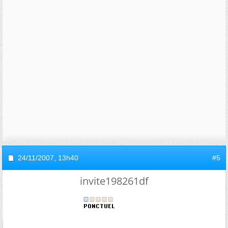
24/11/2007,
13h40
#5
invite198261df