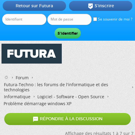
Retour sur Futura
S'inscrire

Se souvenir de moi ?
Forum
Futura-Techno : les forums de l'informatique et des
technologies
Informatique
Logiciel - Software - Open Source
Problème démarrage windows XP

RÉPONDRE À LA DISCUSSION
Affichage des résultats 1 à 7 sur 7