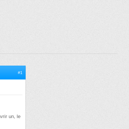
#1
rir un, le