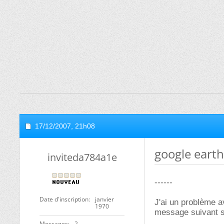
17/12/2007,
21h08
google earth
inviteda784a1e
------
Date d'inscription
janvier
J'ai un problème a
1970
message suivant s'
Messages
2