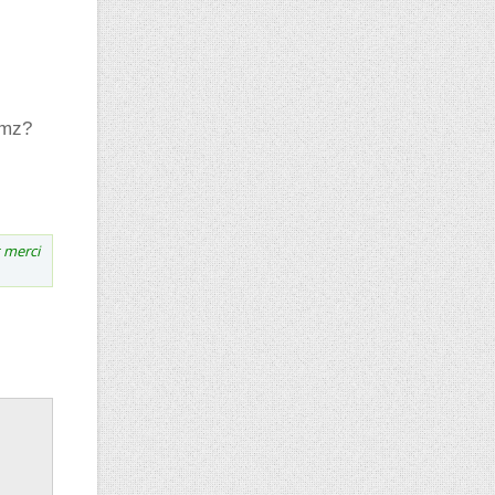
kmz?
 merci