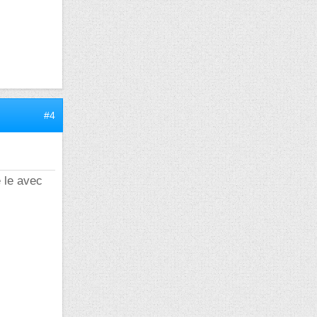
#4
e le avec