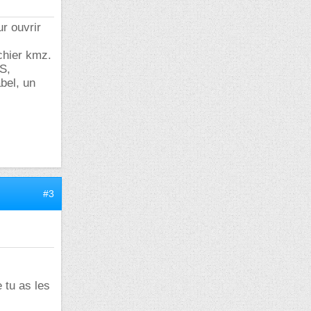
r ouvrir
chier kmz.
PS,
bel, un
#3
 tu as les