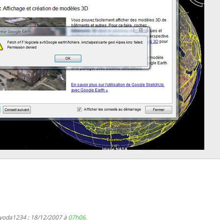
 yoda1234 ; 18/12/2007 à
07h06
.