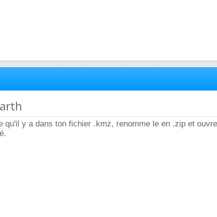
earth
ce qu'il y a dans ton fichier .kmz, renomme le en .zip et ouvr
é.