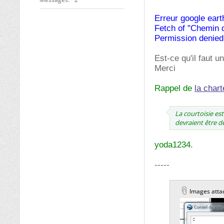
Erreur google eart
Fetch of "Chemin d
Permission denied
Est-ce qu'il faut 
Merci
Rappel de
la chart
La courtoisie e
devraient être 
yoda1234.
-----
Images atta