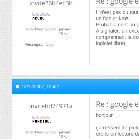
Re : google 
invite26b4ec3b
Il n'est pas du to
un fichier kmz.
Probablement un pr
Date d'inscription
janvier
A signaler, un exc
1970
comprennant la co
logiciel libre).
Messages
586
18/12/2007,
12h02
Re : google 
invitebd74971a
bonjour
ça ressemble pluto
Date d'inscription
janvier
droits en lecture d
1970