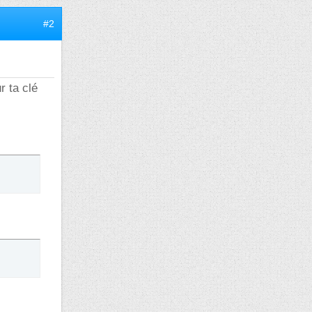
#2
r ta clé