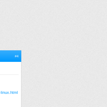
#4
-linux.html