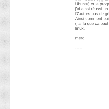
Ubuntu) et je pro
j'ai ainsi réussi u
D'autres pas de gé
Ainsi comment puis
(j'ai lu que ca pe
linux.
merci
-----