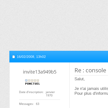
16/02/2008,
13h02
Re : console 
invite13a949b5
Salut,
Je n'ai jamais uti
Date d'inscription
janvier
Pour plus d'informa
1970
Messages
63