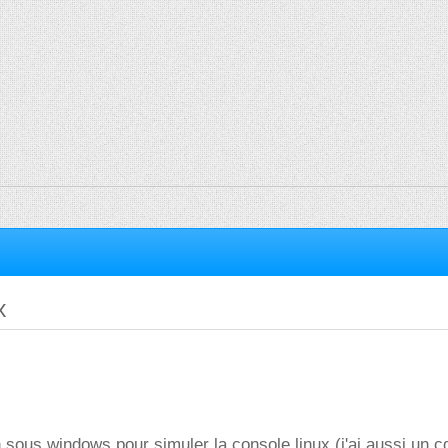
x
n sous windows pour simuler la console linux (j'ai aussi un c