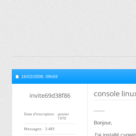
16/02/2008,
09h59
console linu
invite69d38f86
------
Date d'inscription
janvier
1970
Bonjour,
Messages
3 485
J'ai installé cygwi