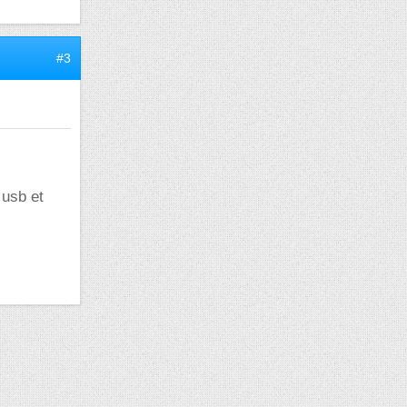
#3
 usb et