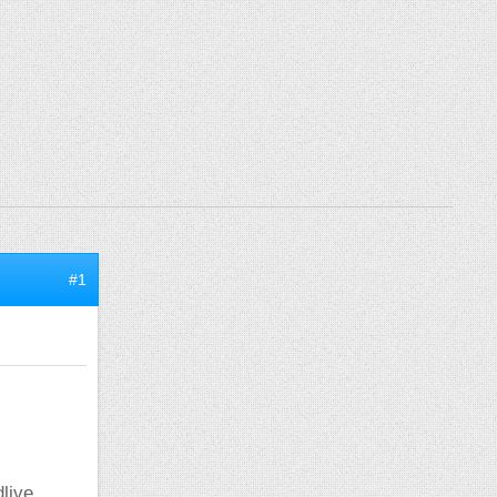
#1
dlive