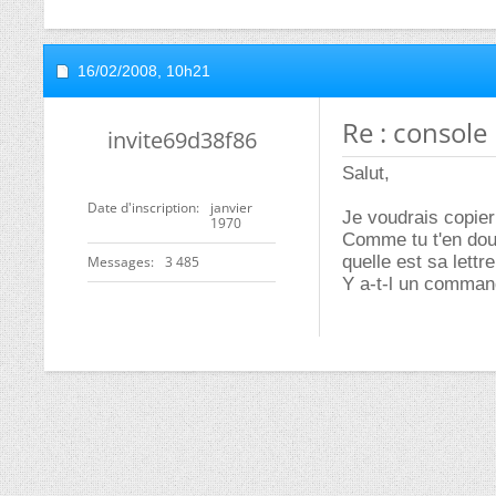
16/02/2008,
10h21
Re : console 
invite69d38f86
Salut,
Date d'inscription
janvier
Je voudrais copier
1970
Comme tu t'en dout
quelle est sa lettre
Messages
3 485
Y a-t-l un command