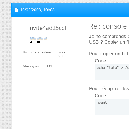
16/02/2008,
10h08
Re : console 
invite4ad25ccf
Je ne comprends pa
USB ? Copier un fi
Date d'inscription
janvier
Pour copier un fich
1970
Code:
Messages
1 304
echo "toto" > /c
Pour récuperer les
Code:
mount