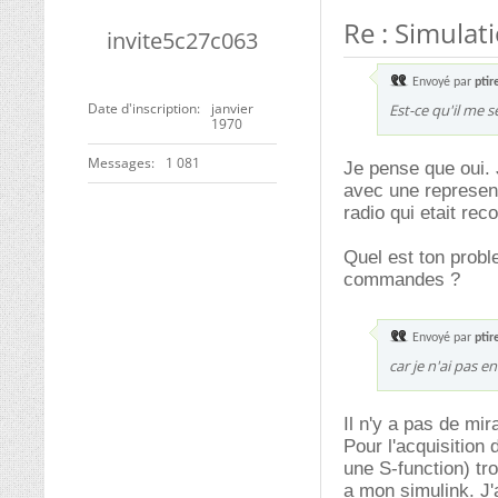
Re : Simulat
invite5c27c063
Envoyé par
ptir
Date d'inscription
janvier
Est-ce qu'il me s
1970
Messages
1 081
Je pense que oui. 
avec une represen
radio qui etait re
Quel est ton probl
commandes ?
Envoyé par
ptir
car je n'ai pas e
Il n'y a pas de mir
Pour l'acquisition 
une S-function) tr
a mon simulink. J'a