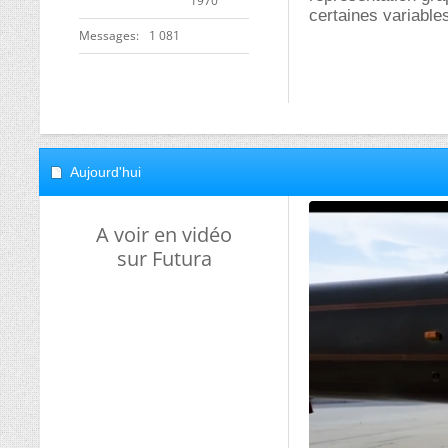
1970
certaines variable
Messages
1 081
Aujourd'hui
A voir en vidéo
sur Futura