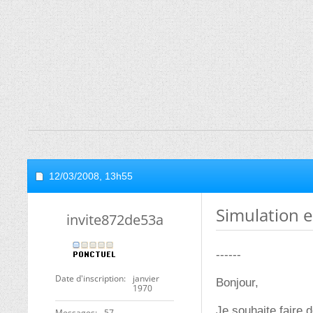
12/03/2008,
13h55
Simulation e
invite872de53a
------
Date d'inscription
janvier
Bonjour,
1970
Je souhaite faire 
Messages
57