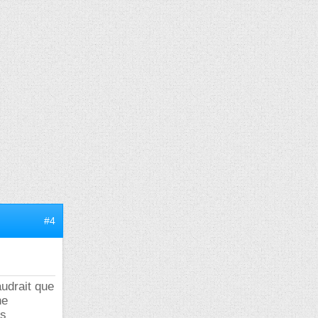
#4
audrait que
ne
es