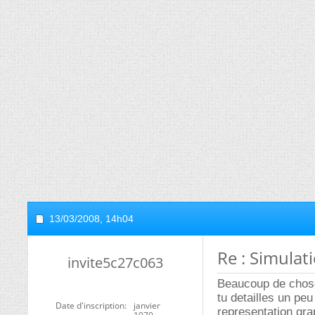
13/03/2008,
14h04
Re : Simulat
invite5c27c063
Beaucoup de choses
tu detailles un peu
Date d'inscription
janvier
representation gra