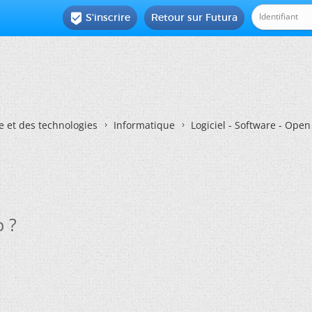
S'inscrire
Retour sur Futura

e et des technologies
Informatique
Logiciel - Software - Ope
b ?