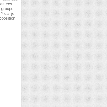
utes ces
e groupe
 ? car je
oposition