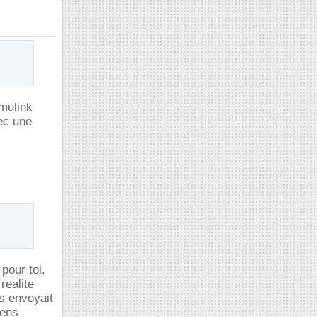
imulink
ec une
 pour toi.
realite
es envoyait
sens