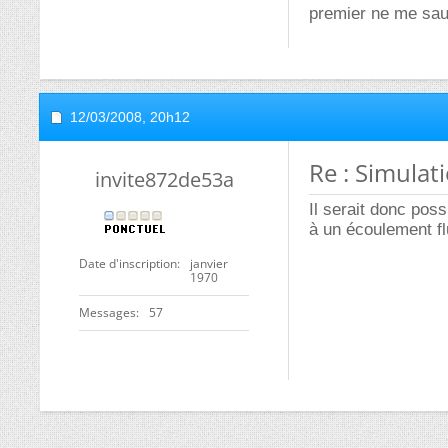
premier ne me sau
12/03/2008,
20h12
Re : Simulat
invite872de53a
Il serait donc pos
à un écoulement fl
Date d'inscription
janvier
1970
Messages
57