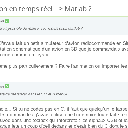
ion en temps réel --> Matlab ?
eyu
erait possible de réaliser ce modèle sous Matlab ?
J'avais fait un petit simulateur d'avion radiocommande en S
tation schematique d'un avion en 3D que je commandais av
connue comme un joystick.
eme plus particulierement ? Faire l'animation ou importer les
eyu
nvie de me lancer dans le C++ et l'OpenGL.
acle... Si tu ne codes pas en C, il faut que quelqu'un le fasse
des commandes, j'avais utilise une boite noire toute faite (en 
ouvee dans une toolbox qui interpretait les signaux USB et l
vais jete un coup d'oeil dedans et c'etait bien du C dont le 