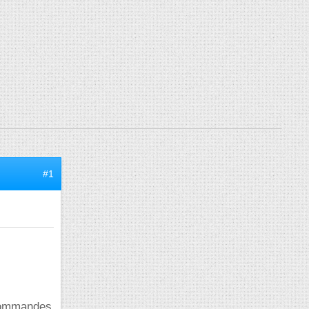
#1
 commandes