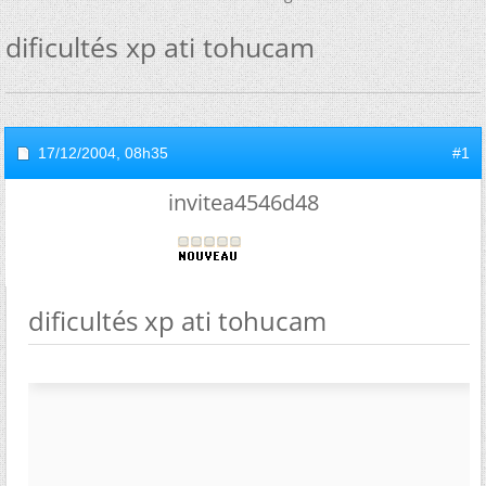
dificultés xp ati tohucam
17/12/2004,
08h35
#1
invitea4546d48
dificultés xp ati tohucam