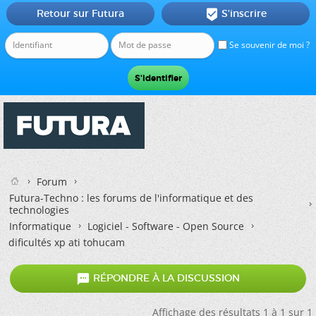
Retour sur Futura
S'inscrire

Se souvenir de moi ?
Forum
Futura-Techno : les forums de l'informatique et des
technologies
Informatique
Logiciel - Software - Open Source
dificultés xp ati tohucam

RÉPONDRE À LA DISCUSSION
Affichage des résultats 1 à 1 sur 1