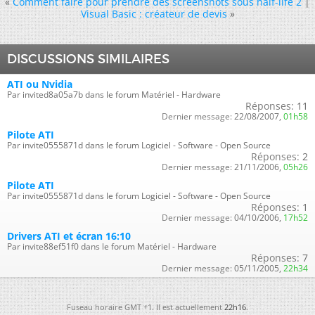
«
Comment faire pour prendre des screenshots sous half-life 2
|
Visual Basic : créateur de devis
»
DISCUSSIONS SIMILAIRES
ATI ou Nvidia
Par invited8a05a7b dans le forum Matériel - Hardware
Réponses:
11
Dernier message:
22/08/2007,
01h58
Pilote ATI
Par invite0555871d dans le forum Logiciel - Software - Open Source
Réponses:
2
Dernier message:
21/11/2006,
05h26
Pilote ATI
Par invite0555871d dans le forum Logiciel - Software - Open Source
Réponses:
1
Dernier message:
04/10/2006,
17h52
Drivers ATI et écran 16:10
Par invite88ef51f0 dans le forum Matériel - Hardware
Réponses:
7
Dernier message:
05/11/2005,
22h34
Fuseau horaire GMT +1. Il est actuellement
22h16
.