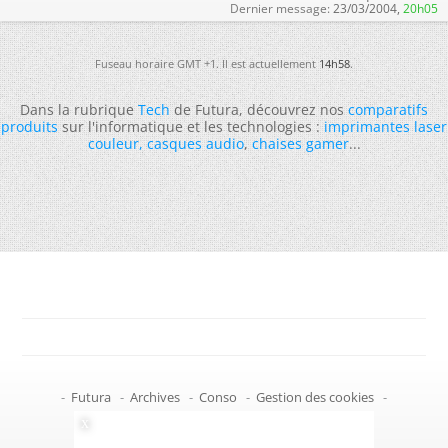
Dernier message:
23/03/2004,
20h05
Fuseau horaire GMT +1. Il est actuellement
14h58
.
Dans la rubrique
Tech
de Futura, découvrez nos
comparatifs
produits
sur l'informatique et les technologies :
imprimantes laser
couleur
,
casques audio
,
chaises gamer
...
-
Futura
-
Archives
-
Conso
-
Gestion des cookies
-
Politique de confidentialité
-
Haut de page