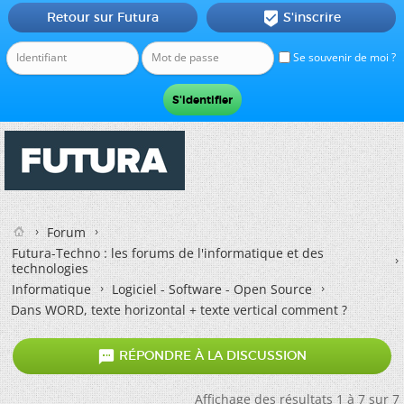
Retour sur Futura
S'inscrire

Se souvenir de moi ?
Forum
Futura-Techno : les forums de l'informatique et des
technologies
Informatique
Logiciel - Software - Open Source
Dans WORD, texte horizontal + texte vertical comment ?

RÉPONDRE À LA DISCUSSION
Affichage des résultats 1 à 7 sur 7