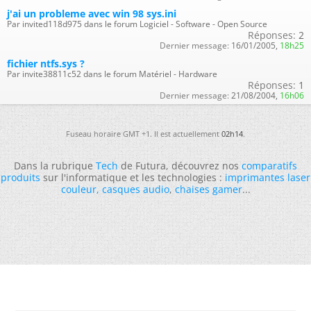
j'ai un probleme avec win 98 sys.ini
Par invited118d975 dans le forum Logiciel - Software - Open Source
Réponses:
2
Dernier message:
16/01/2005,
18h25
fichier ntfs.sys ?
Par invite38811c52 dans le forum Matériel - Hardware
Réponses:
1
Dernier message:
21/08/2004,
16h06
Fuseau horaire GMT +1. Il est actuellement
02h14
.
Dans la rubrique
Tech
de Futura, découvrez nos
comparatifs
produits
sur l'informatique et les technologies :
imprimantes laser
couleur
,
casques audio
,
chaises gamer
...