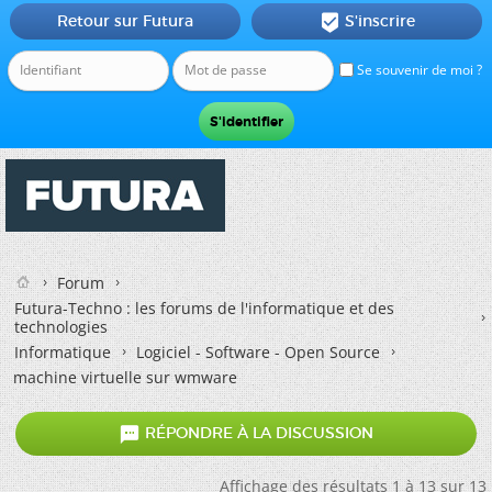
Retour sur Futura
S'inscrire

Se souvenir de moi ?
Forum
Futura-Techno : les forums de l'informatique et des
technologies
Informatique
Logiciel - Software - Open Source
machine virtuelle sur wmware

RÉPONDRE À LA DISCUSSION
Affichage des résultats 1 à 13 sur 13