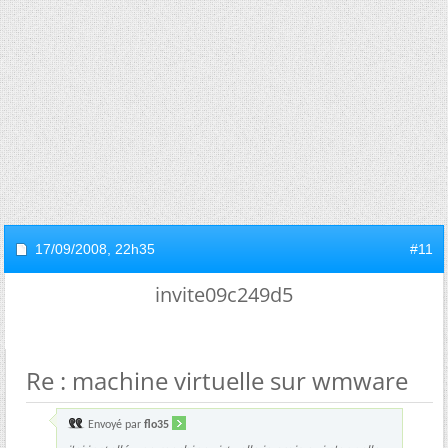
17/09/2008,
22h35
#11
invite09c249d5
Re : machine virtuelle sur wmware
Envoyé par
flo35