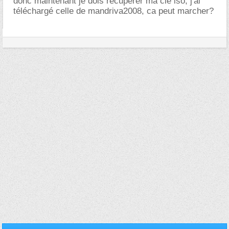
donc maintenant je dois récupérer ma clé iso, j'ai
téléchargé celle de mandriva2008, ca peut marcher?