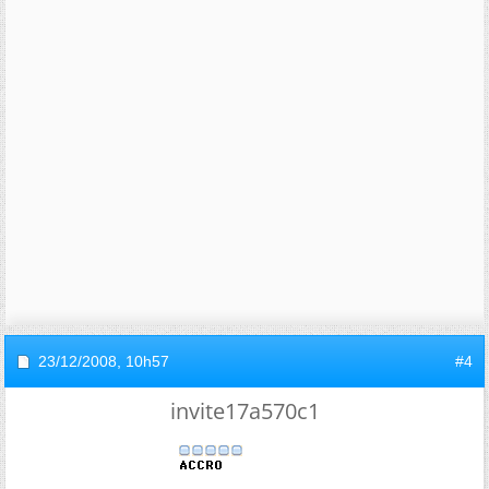
23/12/2008,
10h57
#4
invite17a570c1