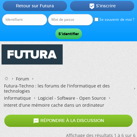
Retour sur Futura
S'inscrire

Se souvenir de moi ?
Forum
Futura-Techno : les forums de l'informatique et des
technologies
Informatique
Logiciel - Software - Open Source
interet d'une mémoire cache dans un ordinateur

RÉPONDRE À LA DISCUSSION
Affichage des résultats 1 à 6 sur 6