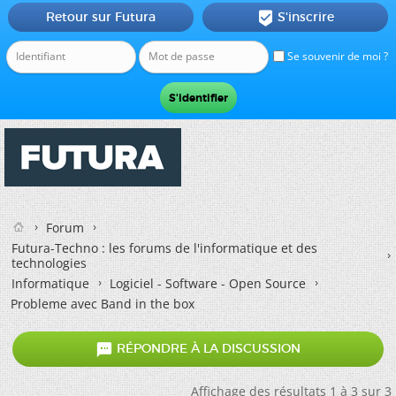
Retour sur Futura
S'inscrire

Se souvenir de moi ?
Forum
Futura-Techno : les forums de l'informatique et des
technologies
Informatique
Logiciel - Software - Open Source
Probleme avec Band in the box

RÉPONDRE À LA DISCUSSION
Affichage des résultats 1 à 3 sur 3