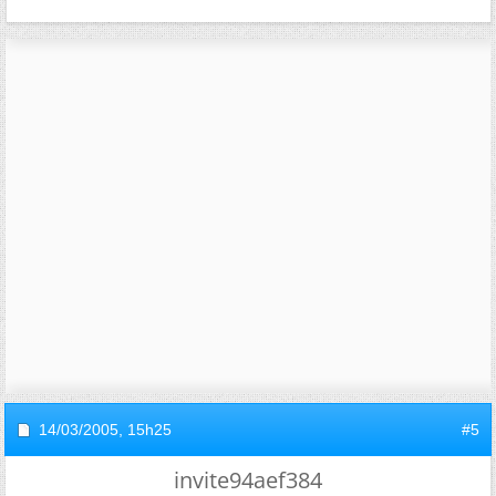
14/03/2005,
15h25
#5
invite94aef384