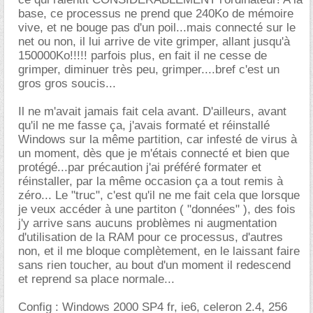
base, ce processus ne prend que 240Ko de mémoire
vive, et ne bouge pas d'un poil...mais connecté sur le
net ou non, il lui arrive de vite grimper, allant jusqu'à
150000Ko!!!!! parfois plus, en fait il ne cesse de
grimper, diminuer très peu, grimper....bref c'est un
gros gros soucis...
Il ne m'avait jamais fait cela avant. D'ailleurs, avant
qu'il ne me fasse ça, j'avais formaté et réinstallé
Windows sur la même partition, car infesté de virus à
un moment, dès que je m'étais connecté et bien que
protégé...par précaution j'ai préféré formater et
réinstaller, par la même occasion ça a tout remis à
zéro... Le "truc", c'est qu'il ne me fait cela que lorsque
je veux accéder à une partiton ( "données" ), des fois
j'y arrive sans aucuns problèmes ni augmentation
d'utilisation de la RAM pour ce processus, d'autres
non, et il me bloque complètement, en le laissant faire
sans rien toucher, au bout d'un moment il redescend
et reprend sa place normale...
Config : Windows 2000 SP4 fr, ie6, celeron 2.4, 256