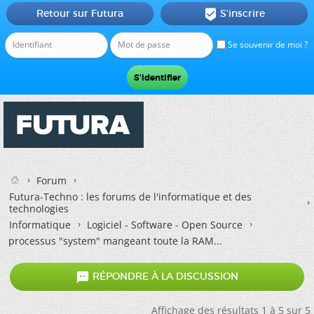
Retour sur Futura
S'inscrire

Se souvenir de moi ?
Forum
Futura-Techno : les forums de l'informatique et des
technologies
Informatique
Logiciel - Software - Open Source
processus "system" mangeant toute la RAM...

RÉPONDRE À LA DISCUSSION
Affichage des résultats 1 à 5 sur 5