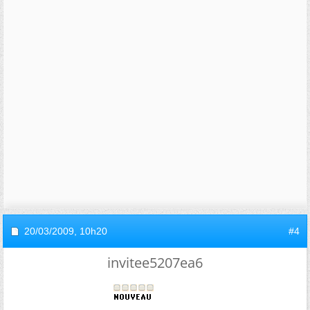
20/03/2009,
10h20
#4
invitee5207ea6