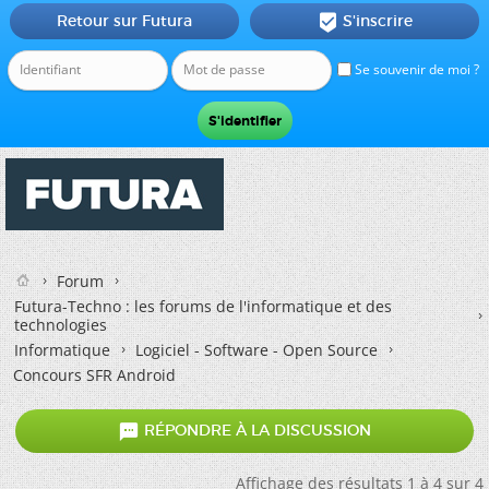
Retour sur Futura
S'inscrire

Se souvenir de moi ?
Forum
Futura-Techno : les forums de l'informatique et des
technologies
Informatique
Logiciel - Software - Open Source
Concours SFR Android

RÉPONDRE À LA DISCUSSION
Affichage des résultats 1 à 4 sur 4