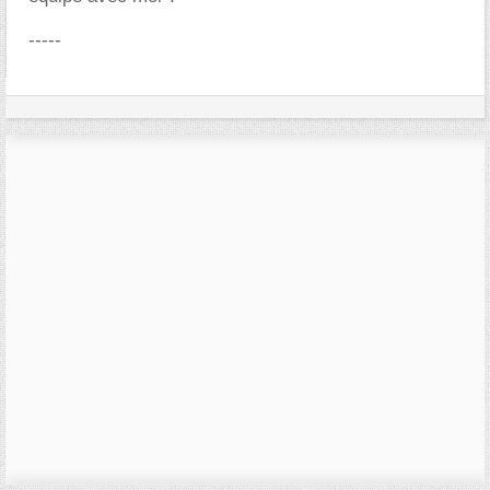
-----