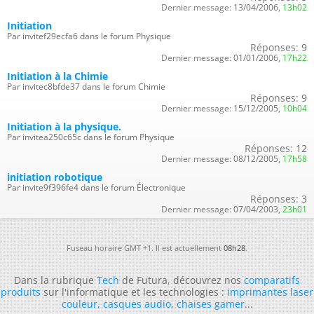
Dernier message:
13/04/2006,
13h02
Initiation
Par invitef29ecfa6 dans le forum Physique
Réponses:
9
Dernier message:
01/01/2006,
17h22
Initiation à la Chimie
Par invitec8bfde37 dans le forum Chimie
Réponses:
9
Dernier message:
15/12/2005,
10h04
Initiation à la physique.
Par invitea250c65c dans le forum Physique
Réponses:
12
Dernier message:
08/12/2005,
17h58
initiation robotique
Par invite9f396fe4 dans le forum Électronique
Réponses:
3
Dernier message:
07/04/2003,
23h01
Fuseau horaire GMT +1. Il est actuellement
08h28
.
Dans la rubrique
Tech
de Futura, découvrez nos
comparatifs
produits
sur l'informatique et les technologies :
imprimantes laser
couleur
,
casques audio
,
chaises gamer
...