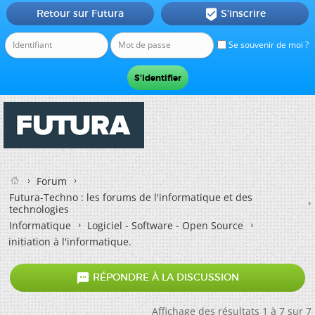
Retour sur Futura
S'inscrire

Se souvenir de moi ?
Forum
Futura-Techno : les forums de l'informatique et des
technologies
Informatique
Logiciel - Software - Open Source
initiation à l'informatique.

RÉPONDRE À LA DISCUSSION
Affichage des résultats 1 à 7 sur 7