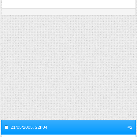
21/05/2005,
22h04
#2