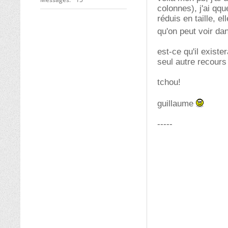
colonnes), j'ai qq
réduis en taille, e
qu'on peut voir da
est-ce qu'il existe
seul autre recour
tchou!
guillaume
-----