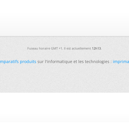
Fuseau horaire GMT +1. Il est actuellement
12h13
.
mparatifs produits
sur l'informatique et les technologies :
imprima
-
Futura
-
Archives
-
Conso
-