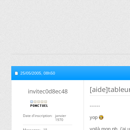
25/05/2005,
08h50
[aide]tableu
invitec0d8ec48
------
Date d'inscription
janvier
yop
1970
voilà mon pb, j'ai
Messages
15