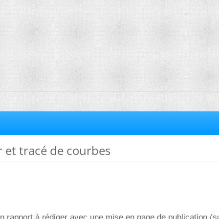
r et tracé de courbes
 un rapport à rédiger avec une mise en page de publication (s