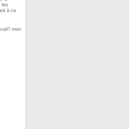
 les
aré à ce
ravail? mon