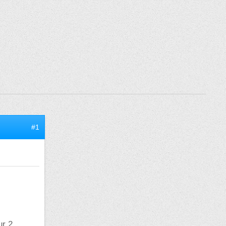
#1
ur 2