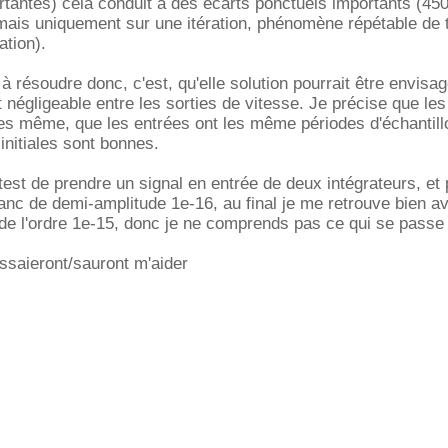
tantes) celà conduit à des écarts ponctuels importants (45
 mais uniquement sur une itération, phénomène répétable de
ation).
à résoudre donc, c'est, qu'elle solution pourrait être envisa
 négligeable entre les sorties de vitesse. Je précise que les
les même, que les entrées ont les même périodes d'échantill
initiales sont bonnes.
e test de prendre un signal en entrée de deux intégrateurs, et 
blanc de demi-amplitude 1e-16, au final je me retrouve bien a
e de l'ordre 1e-15, donc je ne comprends pas ce qui se passe 
ssaieront/sauront m'aider