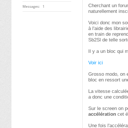
Cherchant un forum
Messages
1
naturellement inscr
Voici donc mon sou
à l'aide des libra
en train de repren
Sb2Sl de telle sor
Il y a un bloc qui
Voir ici
Grosso modo, on en
bloc en ressort une
La vitesse calculée
a donc une conditio
Sur le screen on p
accélération
cet é
Une fois l'accéléra