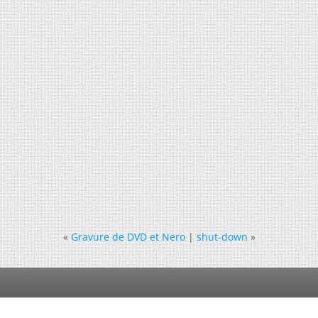
«
Gravure de DVD et Nero
|
shut-down
»