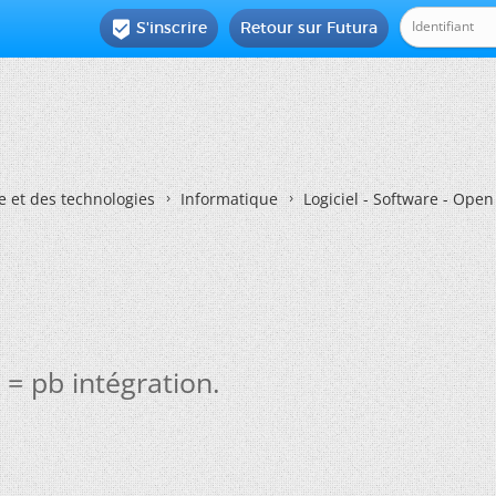
S'inscrire
Retour sur Futura

e et des technologies
Informatique
Logiciel - Software - Ope
 = pb intégration.