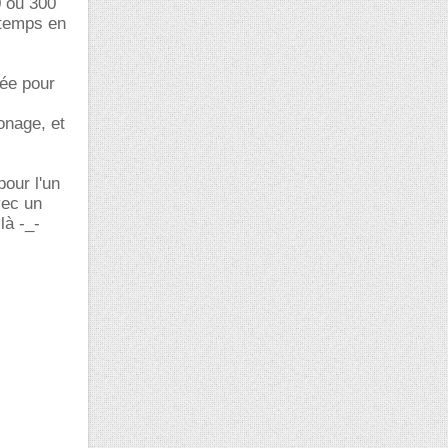
0 ou 300
 temps en
gée pour
onage, et
pour l'un
vec un
là -_-