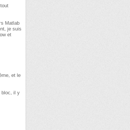
tout
rs Matlab
nt, je suis
low et
ème, et le
bloc, il y