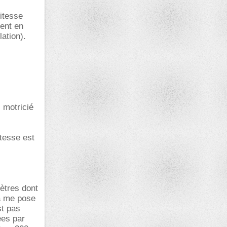
vitesse
ment en
ation).
 motricié
itesse est
mètres dont
la me pose
st pas
ées par