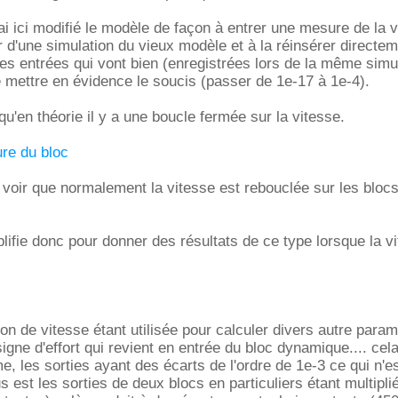
'ai ici modifié le modèle de façon à entrer une mesure de la 
ir d'une simulation du vieux modèle et à la réinsérer directe
 entrées qui vont bien (enregistrées lors de la même simul
 mettre en évidence le soucis (passer de 1e-17 à 1e-4).
qu'en théorie il y a une boucle fermée sur la vitesse.
ure du bloc
voir que normalement la vitesse est rebouclée sur les blocs
ifie donc pour donner des résultats de ce type lorsque la v
ion de vitesse étant utilisée pour calculer divers autre para
gne d'effort qui revient en entrée du bloc dynamique.... ce
e, les sorties ayant des écarts de l'ordre de 1e-3 ce qui n'e
s est les sorties de deux blocs en particuliers étant multipli