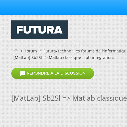
Forum
Futura-Techno : les forums de l'informatiqu
[MatLab] Sb2Sl => Matlab classique = pb intégration.

RÉPONDRE À LA DISCUSSION
[MatLab] Sb2Sl => Matlab classique