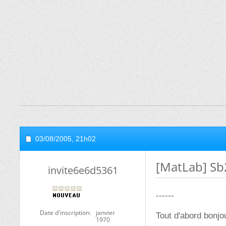
03/08/2005,
21h02
[MatLab] Sb2
invite6e6d5361
------
Date d'inscription
janvier
Tout d'abord bonjo
1970