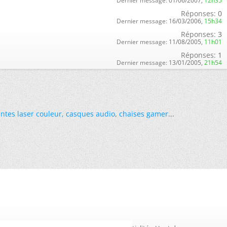
Dernier message:
01/06/2007,
12h35
Réponses:
0
Dernier message:
16/03/2006,
15h34
Réponses:
3
Dernier message:
11/08/2005,
11h01
Réponses:
1
Dernier message:
13/01/2005,
21h54
ntes laser couleur
,
casques audio
,
chaises gamer
...