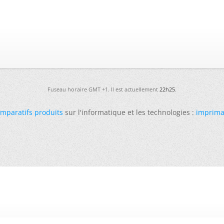
Fuseau horaire GMT +1. Il est actuellement
22h25
.
mparatifs produits
sur l'informatique et les technologies :
imprima