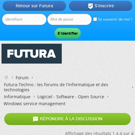
Retour sur Futura
S'inscrire

Se souvenir de moi ?
Forum
Futura-Techno : les forums de l'informatique et des
technologies
Informatique
Logiciel - Software - Open Source
Windows service management

RÉPONDRE À LA DISCUSSION
Affichage des résultats 1 à 4 sur 4