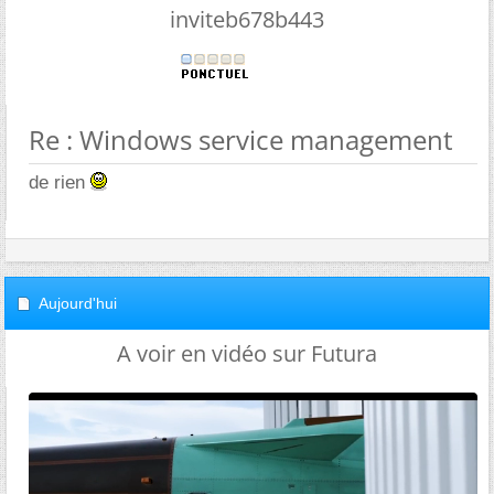
inviteb678b443
Re : Windows service management
de rien
Aujourd'hui
A voir en vidéo sur Futura