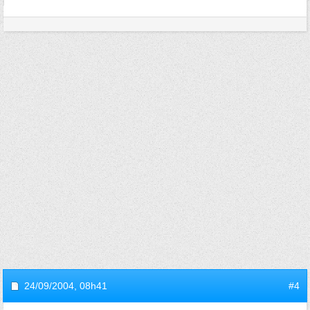
24/09/2004,
08h41
#4