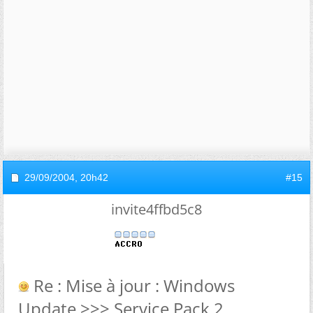
29/09/2004,
20h42
#15
invite4ffbd5c8
Re : Mise à jour : Windows
Update >>> Service Pack 2