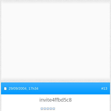
29/09/2004,
17h34
#13
invite4ffbd5c8