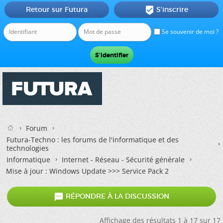
Retour sur Futura
S'inscrire

Se souvenir de moi ?
Forum
Futura-Techno : les forums de l'informatique et des
technologies
Informatique
Internet - Réseau - Sécurité générale
Mise à jour : Windows Update >>> Service Pack 2

RÉPONDRE À LA DISCUSSION
Affichage des résultats 1 à 17 sur 17