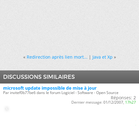
«
Redirection après lien mort...
|
Java et Xp
»
DISCUSSIONS SIMILAIRES
microsoft update impossible de mise à jour
Par invitef0b77be6 dans le forum Logiciel - Software - Open Source
Réponses:
2
Dernier message:
01/12/2007,
17h27
problème de mises à jour avec windows update
Par invitee0f26e52 dans le forum Internet - Réseau - Sécurité générale
Réponses:
3
Dernier message:
28/10/2007,
10h24
mise a jour windows xp
Par invite1f36f4b2 dans le forum Matériel - Hardware