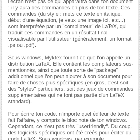
l'écran n'est pas ce qui apparaîtra dans ton document
: il y aura des commandes en plus de ton texte. Ces
commandes (du style : mets ce texte en italique,
début d'une équation, je veux une image ici, etc...)
sont interprétée par un "compilateur" de LaTeX, qui
traduit ces commandes en un résultat final
visualisable par l'utilisateur (généralement, un format
.ps ou .pdf).
Sous windows, Myktex fournit ce que l'on appelle un
distribution LaTeX. Elle contient les compilateurs sus-
mentionnés, ainsi que toute sorte de "package"
additionnel que l'on peut ajouter à son document pour
faire de choses plus spécifiques (en gros, c'est soit
des "styles" particuliers, soit des jeux de commandes
supplémentaires qui ne font pas partie d'un LaTeX
standard).
Pour écrire ton code, n'importe quel éditeur de texte
fait l'affaire, y compris le bloc note de ton windows.
Cependant, ce n'est pas très "userfriendly". Du coup,
des logiciels spécifiques ont été créés pour éditer du
code LaTeX. Sous windows, par exemple,