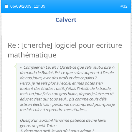
06/09/2009,
11h39
#32
Calvert
Re : [cherche] logiciel pour ecriture
mathématique
«_Compiler en LaTeX ? Qu'est-ce que cela veut-il dire ?»
demanda le Boulet. Est-ce que cela s'apprend à l'école
de nos jours, avec des profs et des copains ?
Perso, je ne vais plus à l'école, et mes pôtes s'en
foutent des études ; petit, j'étais l'intello de la bande,
mais un jour j'ai eu un gros blanc, depuis je lutte en ré-
éduc et c'est dur tous seul... pis comme chuis déjà
artisan électricien, personne ne comprend pourquoi je
me fais chier à reprendre mes études...
Quelqu'un aurait-il l'énorme patience de me faire,
genre, un petit Tuto :
1) dans mon ordi, je vais où ? sous admin ?