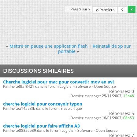
Page 2 sur 2
2
Première
«
Mettre en pause une application flash
|
Reinstall de xp sur
portable
»
DISCUSSIONS SIMILAIRES
Cherche logiciel pour mac pour convertir mov en avi
Par invite8faf8421 dans le forum Logiciel - Software - Open Source
Réponses:
0
Dernier message:
25/11/2007,
13h48
cherche logiciel pour concevoir typon
Par invitea14ae8fb dans le forum Électronique
Réponses:
5
Dernier message:
16/01/2007,
08h53
cherche logiciel pour faire affiche A3
Par invite8832ae39 dans le forum Logiciel - Software - Open Source
Réponses:
7