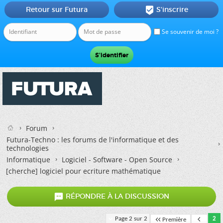
Retour sur Futura
S'inscrire

Se souvenir de moi ?
Forum
Futura-Techno : les forums de l'informatique et des
technologies
Informatique
Logiciel - Software - Open Source
[cherche] logiciel pour ecriture mathématique

RÉPONDRE À LA DISCUSSION
Page 2 sur 2
2
Première