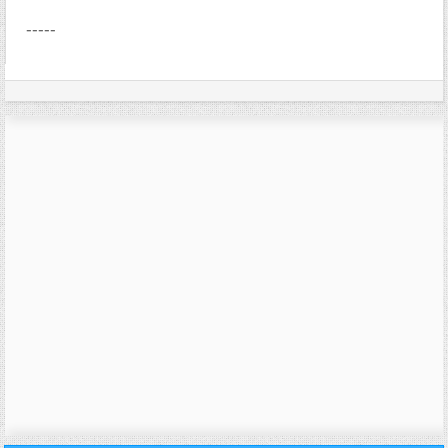
-----