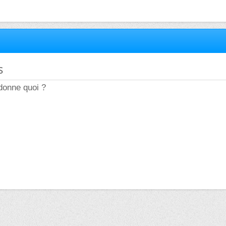
s
 donne quoi ?