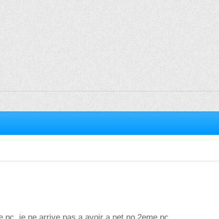
 pc ,je ne arrive pas a avoir a net no 2eme pc,