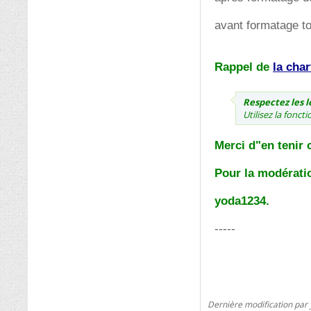
avant formatage to
Rappel de
la char
Respectez les 
Utilisez la fonct
Merci d"en tenir 
Pour la modérati
yoda1234.
-----
Dernière modification par