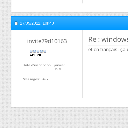
17/05/2011,
10h40
Re : window
invite79d10163
et en français, ça
Date d'inscription
janvier
1970
Messages
497