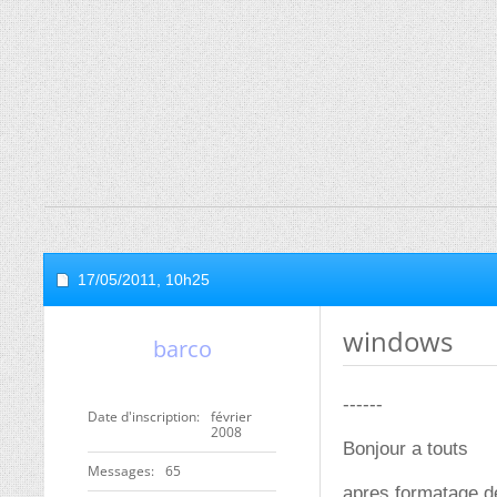
17/05/2011,
10h25
windows
barco
------
Date d'inscription
février
2008
Bonjour a touts
Messages
65
apres formatage de