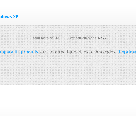
indows XP
Fuseau horaire GMT +1. Il est actuellement
02h27
.
mparatifs produits
sur l'informatique et les technologies :
imprima
-
Futura
-
Archives
-
Conso
-