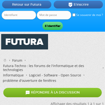
Retour sur Futura
S'inscrire

Se souvenir de moi ?
Forum
Futura-Techno : les forums de l'informatique et des
technologies
Informatique
Logiciel - Software - Open Source
problème d'ouverture de fenêtres

RÉPONDRE À LA DISCUSSION
Affichage des résultats 1 à 1 sur 1