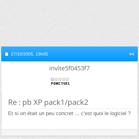
27/10/2005,
19h05
#4
invite5f0453f7
Re : pb XP pack1/pack2
Et si on était un peu concret ... c'est quoi le logiciel ?