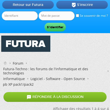
Retour sur Futura
S'inscrire

Se souvenir de moi ?
Forum
Futura-Techno : les forums de l'informatique et des
technologies
Informatique
Logiciel - Software - Open Source
pb XP pack1/pack2

RÉPONDRE À LA DISCUSSION
Affichage des résultats 1 à 4 sur 4