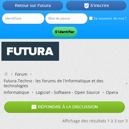
Retour sur Futura
S'inscrire

Se souvenir de moi ?
Forum
Futura-Techno : les forums de l'informatique et des
technologies
Informatique
Logiciel - Software - Open Source
Opera

RÉPONDRE À LA DISCUSSION
Affichage des résultats 1 à 3 sur 3