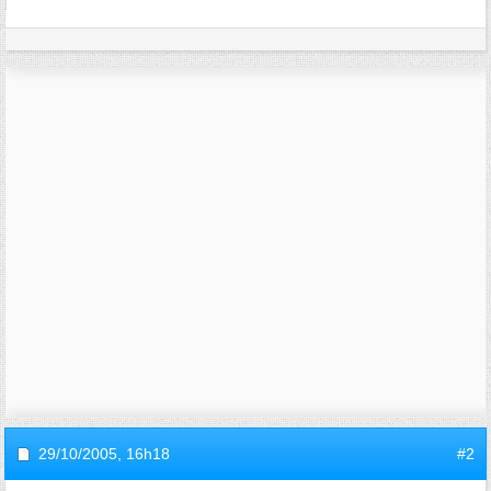
29/10/2005,
16h18
#2