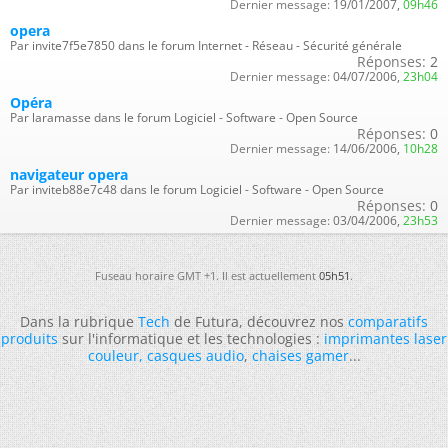
Dernier message:
19/01/2007,
09h46
opera
Par invite7f5e7850 dans le forum Internet - Réseau - Sécurité générale
Réponses:
2
Dernier message:
04/07/2006,
23h04
Opéra
Par laramasse dans le forum Logiciel - Software - Open Source
Réponses:
0
Dernier message:
14/06/2006,
10h28
navigateur opera
Par inviteb88e7c48 dans le forum Logiciel - Software - Open Source
Réponses:
0
Dernier message:
03/04/2006,
23h53
Fuseau horaire GMT +1. Il est actuellement
05h51
.
Dans la rubrique
Tech
de Futura, découvrez nos
comparatifs
produits
sur l'informatique et les technologies :
imprimantes laser
couleur
,
casques audio
,
chaises gamer
...