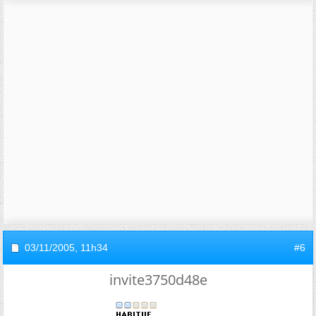
03/11/2005,
11h34
#6
invite3750d48e