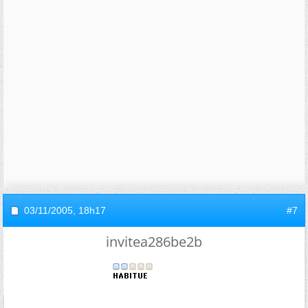
03/11/2005,
18h17
#7
invitea286be2b