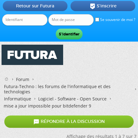
Retour sur Futura
S'inscrire

Se souvenir de moi ?
Forum
Futura-Techno : les forums de l'informatique et des
technologies
Informatique
Logiciel - Software - Open Source
mise a jour impossible pour bitdefender 9

RÉPONDRE À LA DISCUSSION
Affichage des résultats 1 à 7 sur 7