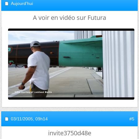
Aujourd'hui
A voir en vidéo sur Futura
03/11/2005,
09h14
#5
invite3750d48e