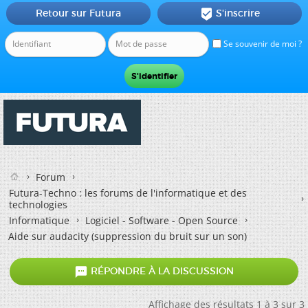
Retour sur Futura
S'inscrire

Se souvenir de moi ?
Forum
Futura-Techno : les forums de l'informatique et des
technologies
Informatique
Logiciel - Software - Open Source
Aide sur audacity (suppression du bruit sur un son)

RÉPONDRE À LA DISCUSSION
Affichage des résultats 1 à 3 sur 3