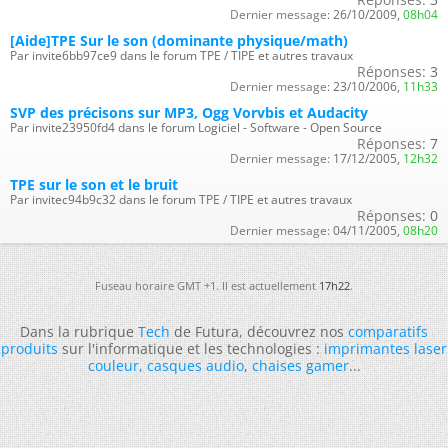
Dernier message:
26/10/2009,
08h04
[Aide]TPE Sur le son (dominante physique/math)
Par invite6bb97ce9 dans le forum TPE / TIPE et autres travaux
Réponses:
3
Dernier message:
23/10/2006,
11h33
SVP des précisons sur MP3, Ogg Vorvbis et Audacity
Par invite23950fd4 dans le forum Logiciel - Software - Open Source
Réponses:
7
Dernier message:
17/12/2005,
12h32
TPE sur le son et le bruit
Par invitec94b9c32 dans le forum TPE / TIPE et autres travaux
Réponses:
0
Dernier message:
04/11/2005,
08h20
Fuseau horaire GMT +1. Il est actuellement
17h22
.
Dans la rubrique
Tech
de Futura, découvrez nos
comparatifs
produits
sur l'informatique et les technologies :
imprimantes laser
couleur
,
casques audio
,
chaises gamer
...