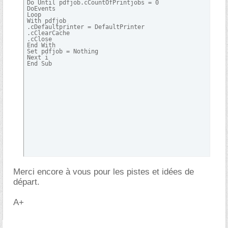
Do Until pdfjob.cCountOfPrintjobs = 0

DoEvents

Loop

With pdfjob

.cDefaultprinter = DefaultPrinter

.cClearCache

.cClose

End With

Set pdfjob = Nothing

Next i

End Sub
Merci encore à vous pour les pistes et idées de
départ.
A+