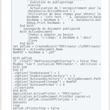
        ' Exécution du publipostage

        .Execute

        ' Actualisation de l'enregistrement pour la sauve
        .DataSource.ActiveRecord = i

        'Utilisation de deux champs pour obtenir le nom 
        DocName = "info tech - " & .DataSource.DataFields
        DocName = DocName & " - " & .DataSource.DataField
        Debug.Print DocName; i

    End With

    ' Sauvegarde du document publiposté

    With ActiveDocument

        'Chemin a adapter au besoin

        .SaveAs "c:\temp\" & DocName & ".docx"

        .Close

    End With

Set pdfjob = CreateObject("PDFCreator.clsPDFCreator")

NomWord = ActiveDocument.Name

NomPdf = DocName & ".pdf"

With pdfjob

If .cstart("/NoProcessingAtStartup") = False Then

MsgBox "Can't initialize PDFCreator.", vbCritical + vbOKO
Exit Sub

End If

.cOption("UseAutosave") = 1

.cOption("UseAutisaveDirectory") = 1

.cOption("AutosaveDirectory") = ActiveDocument.Path

.cOption("AutosaveFilename") = NomPdf

.cOption("AutosaveFormat") = 0

.cClearCache

End With

Application.ActivePrinter = "PDFCreator"

Application.ActiveDocument.PrintOut copies:=1

Do Until pdfjob.cCountOfPrintjobs = 1

DoEvents

Loop

pdfjob.cPrinterStop = False
