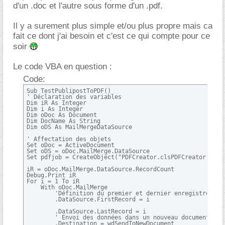
d'un .doc et l'autre sous forme d'un .pdf.
Il y a surement plus simple et/ou plus propre mais ca
fait ce dont j'ai besoin et c'est ce qui compte pour ce
soir
Le code VBA en question :
Code:
Sub TestPublipostToPDF()

' Déclaration des variables

Dim iR As Integer

Dim i As Integer

Dim oDoc As Document

Dim DocName As String

Dim oDS As MailMergeDataSource

' Affectation des objets

Set oDoc = ActiveDocument

Set oDS = oDoc.MailMerge.DataSource

Set pdfjob = CreateObject("PDFCreator.clsPDFCreator")

iR = oDoc.MailMerge.DataSource.RecordCount

Debug.Print iR

For i = 1 To iR

    With oDoc.MailMerge

        'Définition du premier et dernier enregistrement

        .DataSource.FirstRecord = i

        .DataSource.LastRecord = i

        ' Envoi des données dans un nouveau document

        .Destination = wdSendToNewDocument
