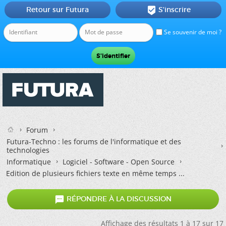
Retour sur Futura
S'inscrire

Se souvenir de moi ?
Forum
Futura-Techno : les forums de l'informatique et des
technologies
Informatique
Logiciel - Software - Open Source
Edition de plusieurs fichiers texte en même temps ...

RÉPONDRE À LA DISCUSSION
Affichage des résultats 1 à 17 sur 17