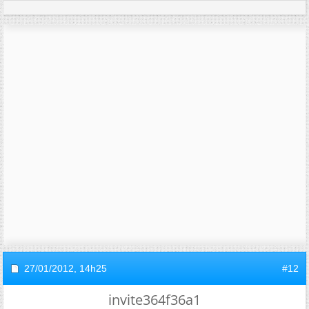
27/01/2012,
14h25
#12
invite364f36a1