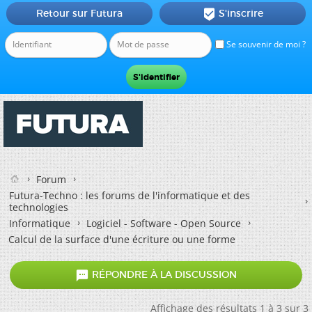
Retour sur Futura
S'inscrire

Se souvenir de moi ?
Forum
Futura-Techno : les forums de l'informatique et des
technologies
Informatique
Logiciel - Software - Open Source
Calcul de la surface d'une écriture ou une forme

RÉPONDRE À LA DISCUSSION
Affichage des résultats 1 à 3 sur 3