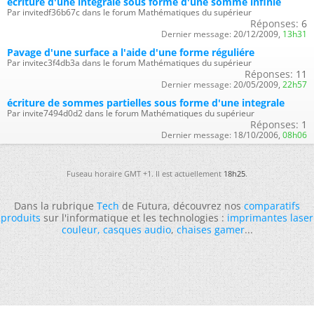
écriture d'une intégrale sous forme d'une somme infinie
Par invitedf36b67c dans le forum Mathématiques du supérieur
Réponses:
6
Dernier message:
20/12/2009,
13h31
Pavage d'une surface a l'aide d'une forme réguliére
Par invitec3f4db3a dans le forum Mathématiques du supérieur
Réponses:
11
Dernier message:
20/05/2009,
22h57
écriture de sommes partielles sous forme d'une integrale
Par invite7494d0d2 dans le forum Mathématiques du supérieur
Réponses:
1
Dernier message:
18/10/2006,
08h06
Fuseau horaire GMT +1. Il est actuellement
18h25
.
Dans la rubrique
Tech
de Futura, découvrez nos
comparatifs
produits
sur l'informatique et les technologies :
imprimantes laser
couleur
,
casques audio
,
chaises gamer
...