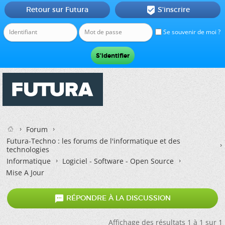
Retour sur Futura
S'inscrire

Se souvenir de moi ?
Forum
Futura-Techno : les forums de l'informatique et des
technologies
Informatique
Logiciel - Software - Open Source
Mise A Jour

RÉPONDRE À LA DISCUSSION
Affichage des résultats 1 à 1 sur 1