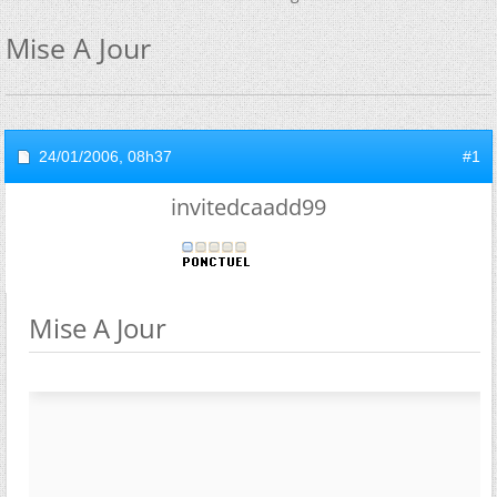
Mise A Jour
24/01/2006,
08h37
#1
invitedcaadd99
Mise A Jour