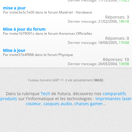
Dernier message:
11/12/2006,
17h25
mise a jour
Par invite3e3c7e00 dans le forum Matériel - Hardware
Réponses:
3
Dernier message:
21/02/2006,
18h18
Mise à jour du forum
Par invite1679091c dans le forum Annonces Officielles
Réponses:
0
Dernier message:
18/08/2005,
17h58
Mise à jour
Par invite57e4f988 dans le forum Physique
Réponses:
10
Dernier message:
26/05/2004,
13h58
Fuseau horaire GMT +1. Il est actuellement
06h02
.
Dans la rubrique
Tech
de Futura, découvrez nos
comparatifs
produits
sur l'informatique et les technologies :
imprimantes laser
couleur
,
casques audio
,
chaises gamer
...