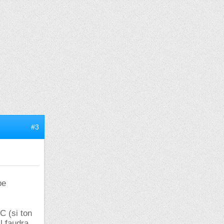
#3
be
C (si ton
l faudra