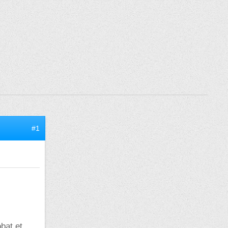
#1
bat et