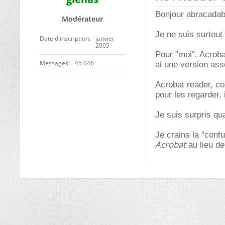
Bonjour abracadabr
Modérateur
Je ne suis surtout
Date d'inscription
janvier
2005
Pour "moi", Acrob
Messages
45 046
ai une version as
Acrobat reader, co
pour les regarder, 
Je suis surpris qu
Je crains la "conf
Acrobat
au lieu d