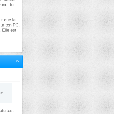
onc, tu
ut que le
sur ton PC.
 Elle est
#4
at
atuites.