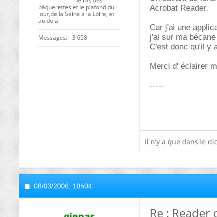
le ras des
pâquerettes et le plafond du
Acrobat Reader.
jour,de la Seine à la Loire, et
au delà
Car j'ai une appli
j'ai sur ma bécane
Messages
3 658
C'est donc qu'il y 
Merci d' éclairer m
-----
Il n'y a que dans le dic
08/03/2006,
10h04
Re : Reader 
gienas