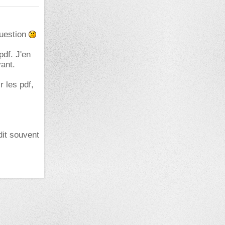
question
df. J'en
yant.
 les pdf,
dit souvent