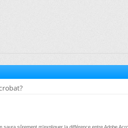
crobat?
 saura sûrement m'expliquer la différence entre Adobe Acro