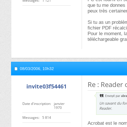
Messages
1 121
que tu me donnes l
peux très certaine
Si tu as un problè
fichier PDF récalc
Pour le moment, la
téléchargeable grat
08/03/2006,
10h32
Re : Reader 
invite03f54461
Envoyé par
abr
Un savant du fo
Date d'inscription
janvier
1970
Reader.
Messages
5 814
Acrobat est le nom