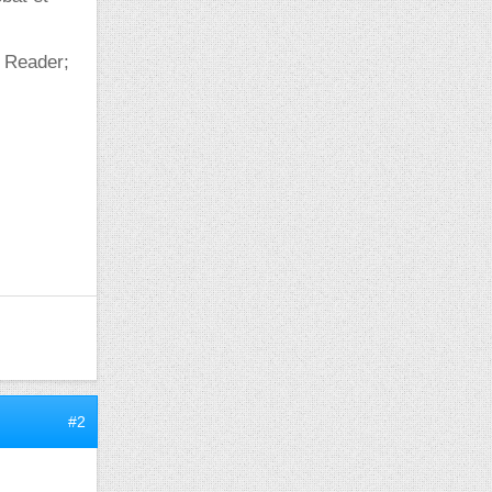
e Reader;
#2