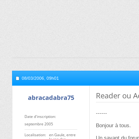
08/03/2006,
09h01
Reader ou A
abracadabra75
------
Date d'inscription
septembre 2005
Bonjour à tous.
Localisation
en Gaule, entre
Un savant du forum