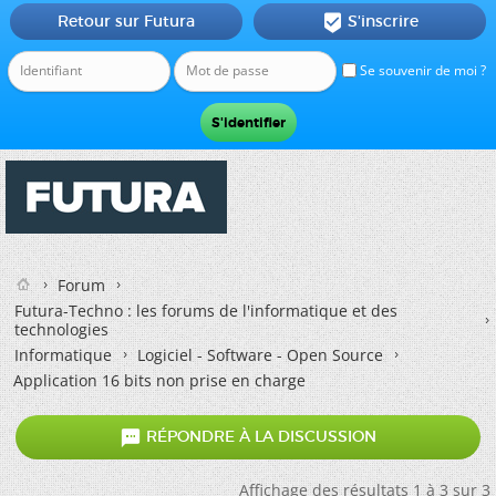
Retour sur Futura
S'inscrire

Se souvenir de moi ?
Forum
Futura-Techno : les forums de l'informatique et des
technologies
Informatique
Logiciel - Software - Open Source
Application 16 bits non prise en charge

RÉPONDRE À LA DISCUSSION
Affichage des résultats 1 à 3 sur 3