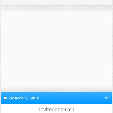
24/04/2015,
14h10
#2
invite0bbe92c0