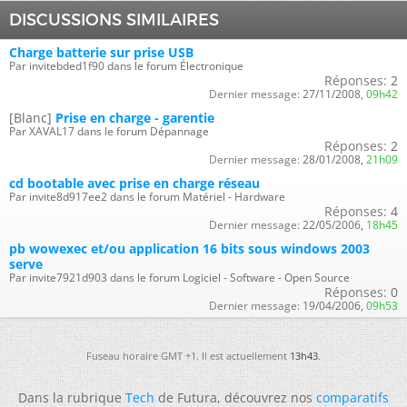
DISCUSSIONS SIMILAIRES
Charge batterie sur prise USB
Par invitebded1f90 dans le forum Électronique
Réponses:
2
Dernier message:
27/11/2008,
09h42
[Blanc]
Prise en charge - garentie
Par XAVAL17 dans le forum Dépannage
Réponses:
2
Dernier message:
28/01/2008,
21h09
cd bootable avec prise en charge réseau
Par invite8d917ee2 dans le forum Matériel - Hardware
Réponses:
4
Dernier message:
22/05/2006,
18h45
pb wowexec et/ou application 16 bits sous windows 2003
serve
Par invite7921d903 dans le forum Logiciel - Software - Open Source
Réponses:
0
Dernier message:
19/04/2006,
09h53
Fuseau horaire GMT +1. Il est actuellement
13h43
.
Dans la rubrique
Tech
de Futura, découvrez nos
comparatifs