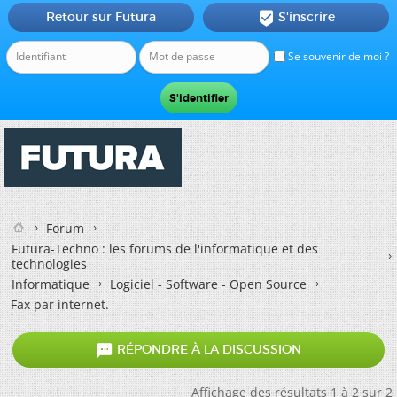
Retour sur Futura
S'inscrire

Se souvenir de moi ?
Forum
Futura-Techno : les forums de l'informatique et des
technologies
Informatique
Logiciel - Software - Open Source
Fax par internet.

RÉPONDRE À LA DISCUSSION
Affichage des résultats 1 à 2 sur 2