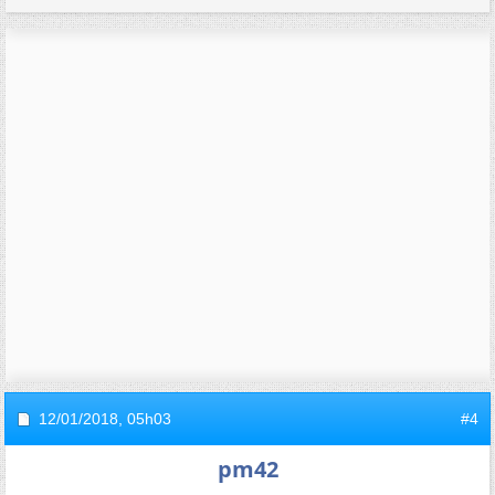
12/01/2018,
05h03
#4
pm42