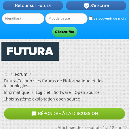
Retour sur Futura
S'inscrire

Se souvenir de moi ?
Forum
Futura-Techno : les forums de l'informatique et des
technologies
Informatique
Logiciel - Software - Open Source
Choix système exploitation open source

RÉPONDRE À LA DISCUSSION
Affichage des résultats 1 à 12 sur 12