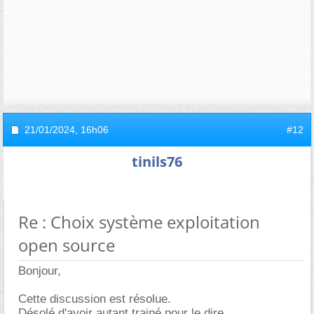
21/01/2024,
16h06
#12
tinils76
Re : Choix système exploitation
open source
Bonjour,
Cette discussion est résolue.
Désolé d'avoir autant trainé pour le dire.