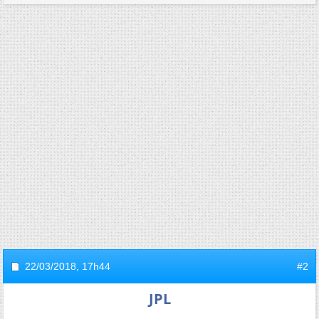
22/03/2018,
17h44
#2
JPL