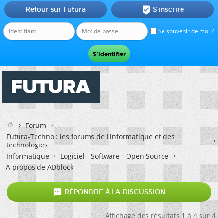
Retour sur Futura
S'inscrire

Se souvenir de moi ?
Forum
Futura-Techno : les forums de l'informatique et des
technologies
Informatique
Logiciel - Software - Open Source
A propos de ADblock

RÉPONDRE À LA DISCUSSION
Affichage des résultats 1 à 4 sur 4