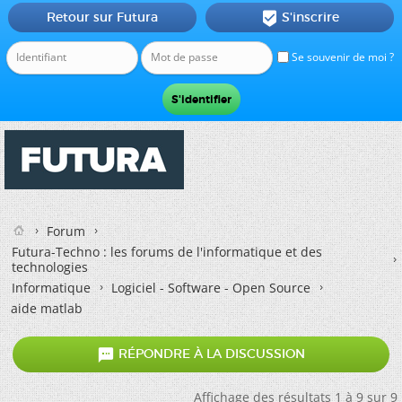
Retour sur Futura
S'inscrire

Se souvenir de moi ?
Forum
Futura-Techno : les forums de l'informatique et des
technologies
Informatique
Logiciel - Software - Open Source
aide matlab

RÉPONDRE À LA DISCUSSION
Affichage des résultats 1 à 9 sur 9