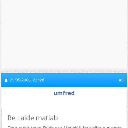
29/05/2006,
22h28
#6
umfred
Re : aide matlab