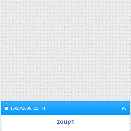
15/10/2006,
21h44
#9
zoup1