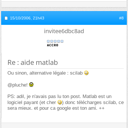
15/10/2006,
21h43
#8
invitee6dbc8ad
Re : aide matlab
Ou sinon, alternative légale : scilab
@pluche!
PS: adil, je n'avais pas lu ton post. Matlab est un
logiciel payant (et cher
) donc télécharges scilab, ce
sera mieux. et pour ca google est ton ami. ++