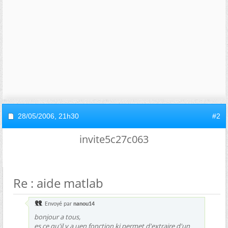
28/05/2006,
21h30
#2
invite5c27c063
Re : aide matlab
Envoyé par
nanou14
bonjour a tous,
es ce qu'il y a uen fonction ki permet d'extraire d'un