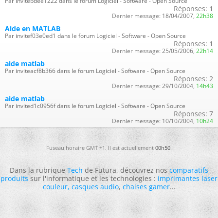
Par invitebdee1222 dans le forum Logiciel - Software - Open Source
Réponses:
1
Dernier message:
18/04/2007,
22h38
Aide en MATLAB
Par invitef03e0ed1 dans le forum Logiciel - Software - Open Source
Réponses:
1
Dernier message:
25/05/2006,
22h14
aide matlab
Par inviteacf8b366 dans le forum Logiciel - Software - Open Source
Réponses:
2
Dernier message:
29/10/2004,
14h43
aide matlab
Par invited1c0956f dans le forum Logiciel - Software - Open Source
Réponses:
7
Dernier message:
10/10/2004,
10h24
Fuseau horaire GMT +1. Il est actuellement
00h50
.
Dans la rubrique
Tech
de Futura, découvrez nos
comparatifs
produits
sur l'informatique et les technologies :
imprimantes laser
couleur
,
casques audio
,
chaises gamer
...