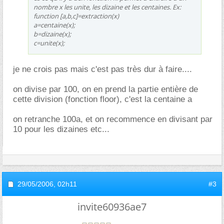
nombre x les unite, les dizaine et les centaines. Ex:
function [a,b,c]=extraction(x)
a=centaine(x);
b=dizaine(x);
c=unite(x);
je ne crois pas mais c'est pas très dur à faire....
on divise par 100, on en prend la partie entière de
cette division (fonction floor), c'est la centaine a
on retranche 100a, et on recommence en divisant par
10 pour les dizaines etc...
29/05/2006,
02h11
#3
invite60936ae7