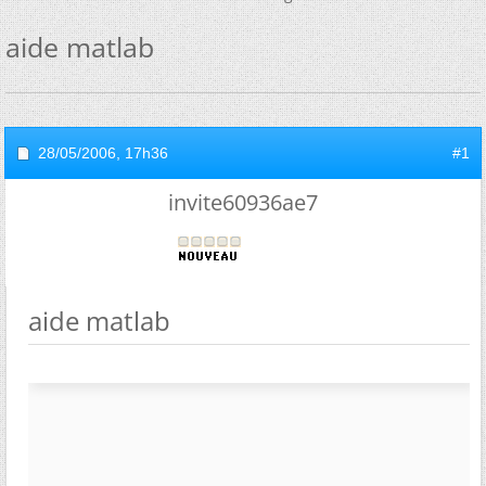
aide matlab
28/05/2006,
17h36
#1
invite60936ae7
aide matlab