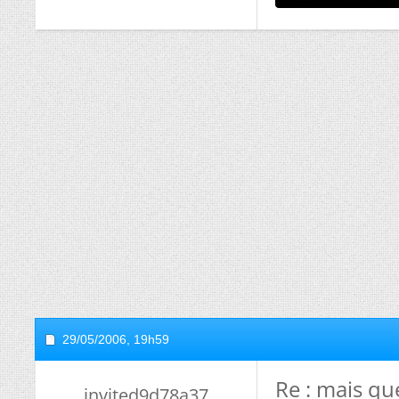
29/05/2006,
19h59
Re : mais que
invited9d78a37