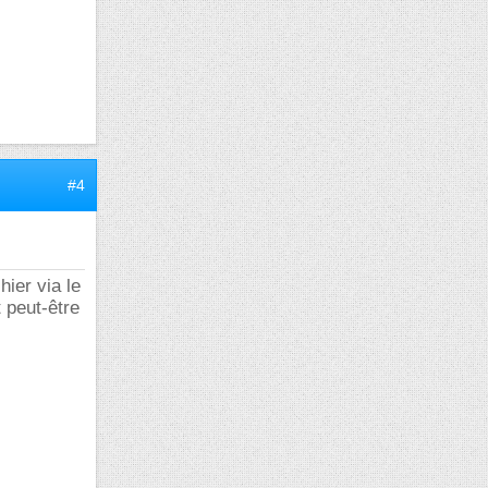
#4
hier via le
t peut-être