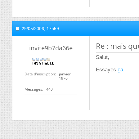
29/05/2006,
17h59
Re : mais que
invite9b7da66e
Salut,
Essayes
ça
.
Date d'inscription
janvier
1970
Messages
440