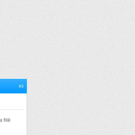
#3
 filé