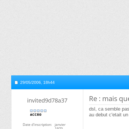
29/05/2006,
18h44
Re : mais que
invited9d78a37
dsl, ca semble pa
au debut c'etait un
Date d'inscription
janvier
1970