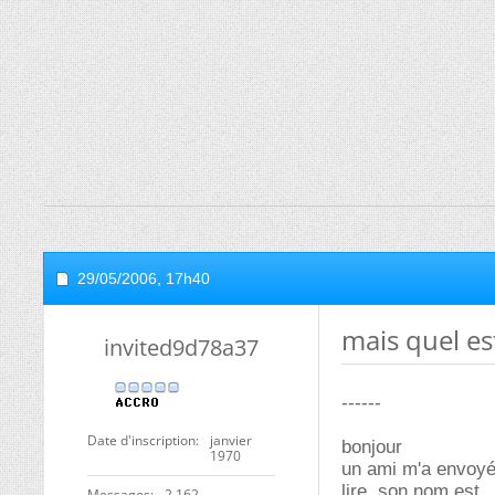
29/05/2006,
17h40
mais quel es
invited9d78a37
------
Date d'inscription
janvier
bonjour
1970
un ami m'a envoyé 
lire, son nom est
Messages
2 162