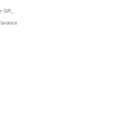
ier GR_
d'avance