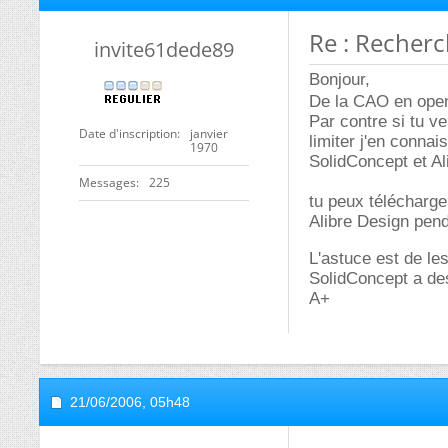
Re : Recherc
invite61dede89
Bonjour,
De la CAO en open 
Par contre si tu v
Date d'inscription
janvier
limiter j'en connai
1970
SolidConcept et Al
Messages
225
tu peux télécharge
Alibre Design pen
L'astuce est de les
SolidConcept a des
A+
21/06/2006,
05h48