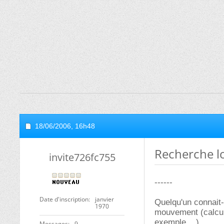
18/06/2006,
16h48
Recherche l
invite726fc755
------
Date d'inscription
janvier
Quelqu'un connait-
1970
mouvement (calcul 
exemple ...)
Messages
9