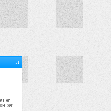
#1
ets en
ide par