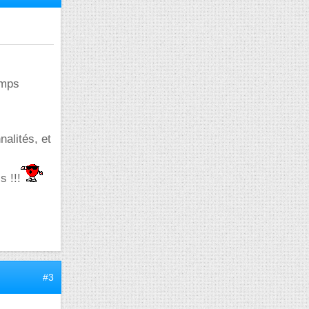
emps
alités, et
s !!!
#3