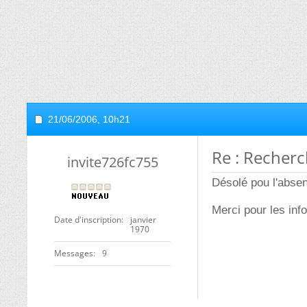
21/06/2006,
10h21
Re : Recherc
invite726fc755
Désolé pou l'absen
Merci pour les info
Date d'inscription
janvier
1970
Messages
9