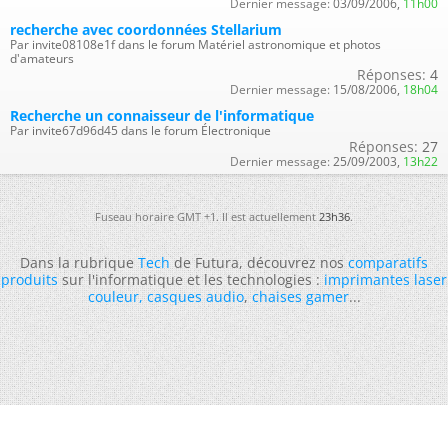
Dernier message:
03/09/2006,
11h00
recherche avec coordonnées Stellarium
Par invite08108e1f dans le forum Matériel astronomique et photos
d'amateurs
Réponses:
4
Dernier message:
15/08/2006,
18h04
Recherche un connaisseur de l'informatique
Par invite67d96d45 dans le forum Électronique
Réponses:
27
Dernier message:
25/09/2003,
13h22
Fuseau horaire GMT +1. Il est actuellement
23h36
.
Dans la rubrique
Tech
de Futura, découvrez nos
comparatifs
produits
sur l'informatique et les technologies :
imprimantes laser
couleur
,
casques audio
,
chaises gamer
...