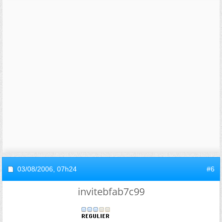
03/08/2006,
07h24
#6
invitebfab7c99