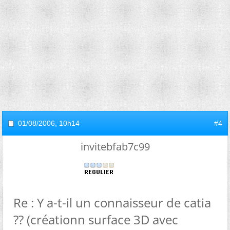
01/08/2006,
10h14
#4
invitebfab7c99
Re : Y a-t-il un connaisseur de catia
?? (créationn surface 3D avec