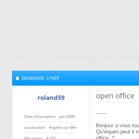
06/08/2006,
17h03
open office
roland59
------
Date d'inscription
juin 2006
Bonjour a vous tou
Localisation
Argeles sur Mer
Qu'elquen peut il 
office..?
Messages
4 573