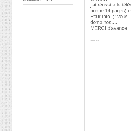
j'ai réussi à le té
bonne 14 pages) ma
Pour info..;; vous 
domaines....
MERCI d'avance
-----