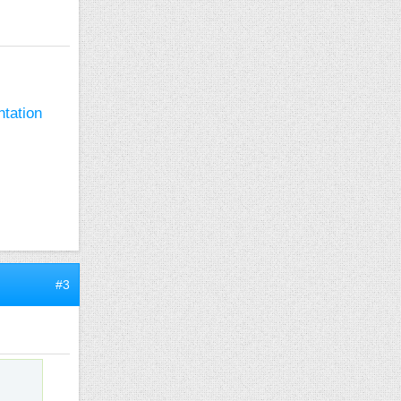
tation
#3