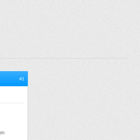
#1
en