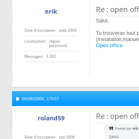
Re : open off
erik
Salut,
Date d'inscription
août 2004
Tu trouveras tout 
(instalation,manue
Localisation
région
Open office
parisienne
Messages
3 302
06/08/2006,
17h37
Re : open off
roland59
Envoyé par
erik
Salut,
Date d'inscription
juin 2006