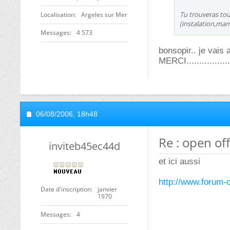
Tu trouveras to
Localisation
Argeles sur Mer
(instalation,man
Messages
4 573
bonsopir.. je vais a
MERCI..................
06/08/2006,
18h48
Re : open off
inviteb45ec44d
et ici aussi
http://www.forum-o
Date d'inscription
janvier
1970
Messages
4