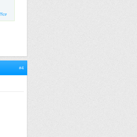
fice
#4