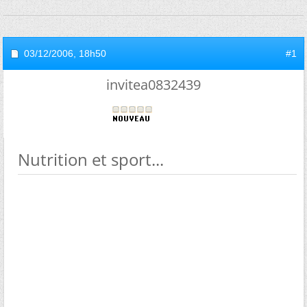
03/12/2006,
18h50
#1
invitea0832439
Nutrition et sport...