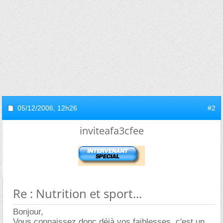
05/12/2006,
12h26
#2
inviteafa3cfee
Re : Nutrition et sport...
Bonjour,
Vous connaissez donc déjà vos faiblesses, c'est un