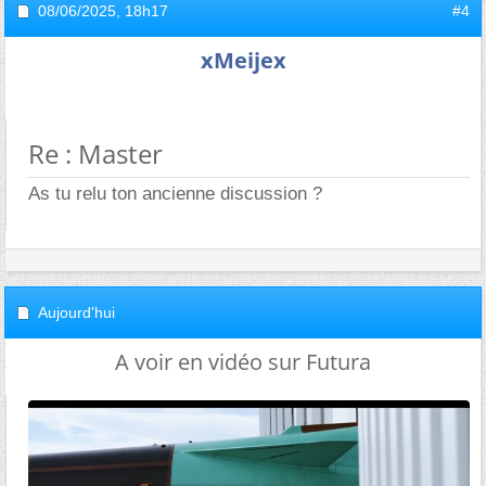
08/06/2025,
18h17
#4
xMeijex
Re : Master
As tu relu ton ancienne discussion ?
Aujourd'hui
A voir en vidéo sur Futura