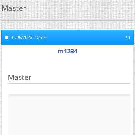
Master
01/06/2025,
13h10
#1
m1234
Master