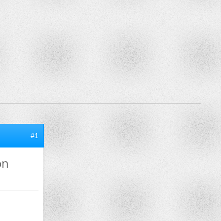
#1
on