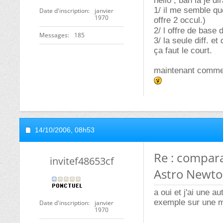
hello , bah la je di
1/ il me semble qu
Date d'inscription
janvier
1970
offre 2 occul.)
2/ l offre de base
Messages
185
3/ la seule diff. et
ça faut le court.
maintenant comme j
14/10/2006,
08h53
Re : compar
invitef48653cf
Astro Newto
a oui et j'ai une a
exemple sur une m
Date d'inscription
janvier
1970