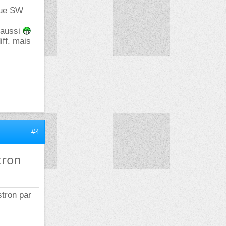
que SW
 aussi
iff. mais
#4
tron
stron par