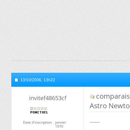
13/10/2006,
13h22
comparaiso
invitef48653cf
Astro Newto
------
Date d'inscription
janvier
1970