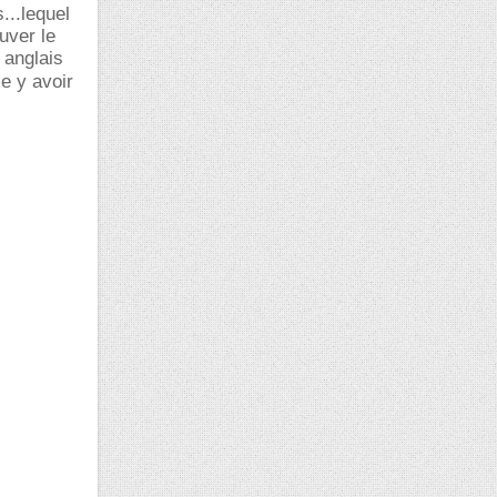
...lequel
uver le
 anglais
e y avoir