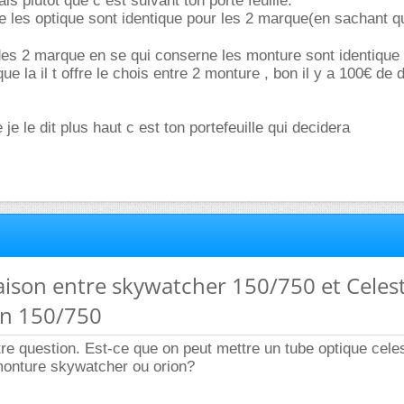
rais plutot que c est suivant ton porte feuille.
e les optique sont identique pour les 2 marque(en sachant 
 des 2 marque en se qui conserne les monture sont identique
 que la il t offre le chois entre 2 monture , bon il y a 100€ de d
e le dit plus haut c est ton portefeuille qui decidera
aison entre skywatcher 150/750 et Celes
n 150/750
utre question. Est-ce que on peut mettre un tube optique cele
onture skywatcher ou orion?