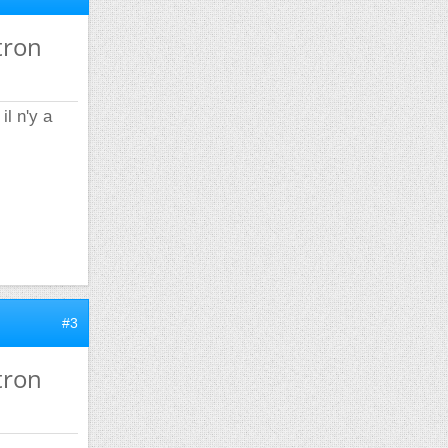
tron
il n'y a
#3
tron