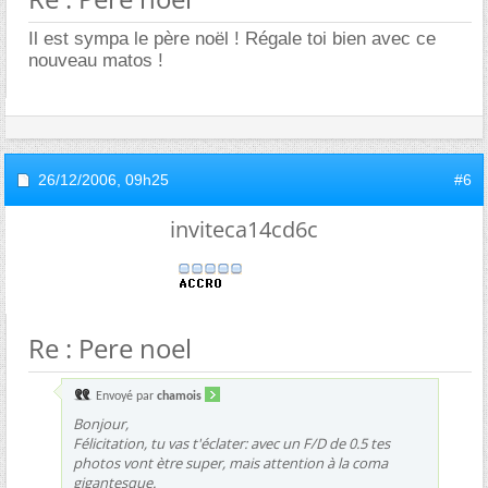
Il est sympa le père noël ! Régale toi bien avec ce
nouveau matos !
26/12/2006,
09h25
#6
inviteca14cd6c
Re : Pere noel
Envoyé par
chamois
Bonjour,
Félicitation, tu vas t'éclater: avec un F/D de 0.5 tes
photos vont ètre super, mais attention à la coma
gigantesque.