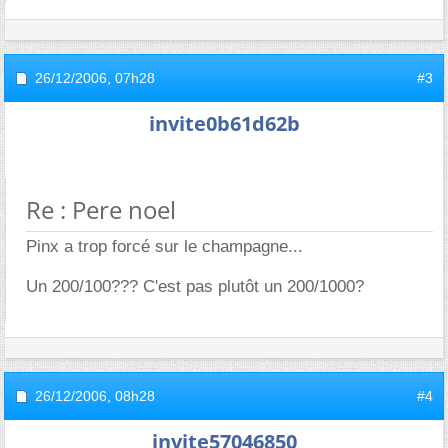
26/12/2006,
07h28
#3
invite0b61d62b
Re : Pere noel
Pinx a trop forcé sur le champagne...
Un 200/100??? C'est pas plutôt un 200/1000?
26/12/2006,
08h28
#4
invite57046850