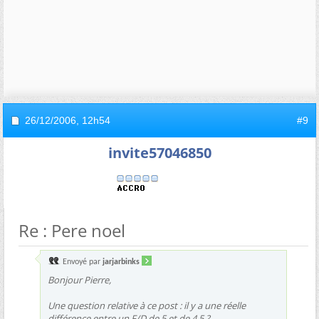
26/12/2006,
12h54
#9
invite57046850
Re : Pere noel
Envoyé par
jarjarbinks
Bonjour Pierre,
Une question relative à ce post : il y a une réelle
différence entre un F/D de 5 et de 4,5 ?