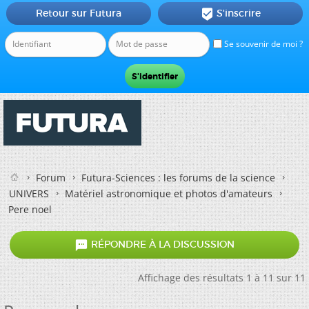
Retour sur Futura
S'inscrire

Se souvenir de moi ?
Forum
Futura-Sciences : les forums de la science
UNIVERS
Matériel astronomique et photos d'amateurs
Pere noel

RÉPONDRE À LA DISCUSSION
Affichage des résultats 1 à 11 sur 11