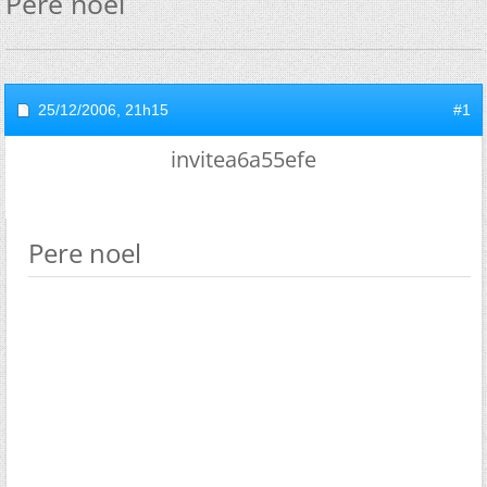
Pere noel
25/12/2006,
21h15
#1
invitea6a55efe
Pere noel