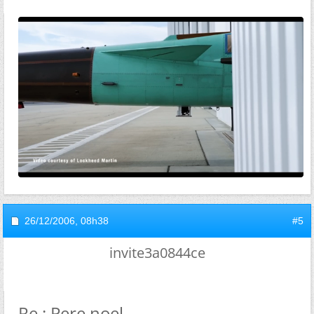
26/12/2006,
08h38
#5
invite3a0844ce
Re : Pere noel