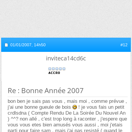
01/01/2007,
14h50
#12
inviteca14cd6c
Re : Bonne Année 2007
bon ben je sais pas vous , mais moi , comme prévue ,
j'ai une bonne gueule de bois
! je vous fais un petit
crdlsdna ( Compte Rendu De La Soirée Du Nouvel An
) ^^? non allé , c'est trop long à raconter , j'espere que
vous vous etes bien amusés vous aussi , moi j'etais
parti pour faire sam , mais j'ai pas resisté ( quand le