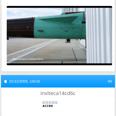
31/12/2006,
14h16
#5
inviteca14cd6c