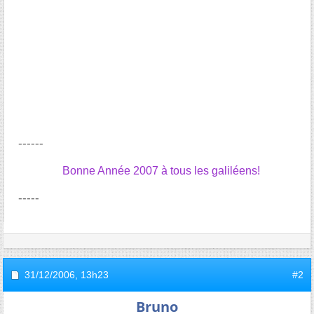
------
Bonne Année 2007 à tous les galiléens!
-----
31/12/2006,
13h23
#2
Bruno